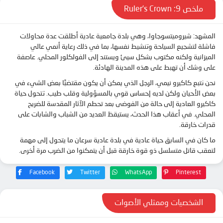
الحلقة 13
ملخص 9: Ruler’s Crown
المشهد: شيروميتسوجاوا، وهي بلدة جامعية عادية أطلقت عدة محاولات
فاشلة لتشجيع السياحة وتنشيط نفسها، بما في ذلك رعاية أنمي عالي
الميزانية ولكنه مكتوب بشكل سيئ ويستند إلى الفولكلور المحلي. عاصفة
على وشك أن تهبط على هذه المدينة الهادئة.
نحن نتبع كاكيرو نيمي، الرجل الذي يمكن أن يكون مقتضبًا بعض الشيء في
بعض الأحيان ولكن لديه إحساس قوي بالمسؤولية وقلب طيب. تتحول حياة
كاكيرو العادية إلى حالة من الفوضى بعد تحطم الآثار المقدسة للضريح
المحلي. في أعقاب هذا الحدث، يستيقظ العديد من الشباب والشابات على
قدرات خارقة.
ما كان في السابق حياة عادية في بلدة عادية سرعان ما يتحول إلى مهمة
لتعقب قاتل متسلسل ذو قوة خارقة قبل أن يتمكنوا من الضرب مرة أخرى.
Facebook
Twitter
WhatsApp
Pinterest
الشخصيات وممثلي الأصوات