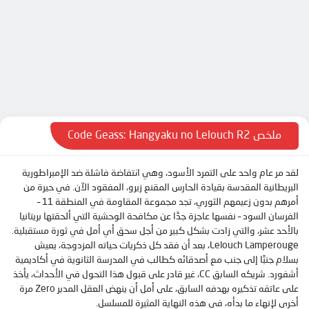
الحلقة 8
الحلقة 9
الحلقة 10
الحلقة 11
الحلقة 12
الحلقة 13
ملخص Code Geass: Hangyaku no Lelouch R2
الحلقة 14
لقد مر عام واحد على التمرد الأسود، وهي انتفاضة فاشلة ضد الإمبراطورية
الحلقة 15
البريطانية المقدسة بقيادة الحارس المقنع زيرو، المفقود الآن. في حيرة من
الحلقة 16
أمرهم بدون زعيمهم الثوري، تجد مجموعة المقاومة في المنطقة 11 –
الفرسان السود – نفسها عاجزة جدًا عن مكافحة الوحشية التي ألحقتها بريتانيا
الحلقة 17
بالأحد عشر، والتي زادت بشكل كبير من أجل سحق أي أمل في ثورة مستقبلية.
الحلقة 18
Lelouch Lamperouge، بعد أن فقد كل ذكريات حياته المزدوجة، يعيش
بسلام جنبًا إلى جنب مع أصدقائه كطالب في المدرسة الثانوية في أكاديمية
الحلقة 19
أشفورد. شريكه السابق CC، غير قادر على قبول هذا التحول في الأحداث، يأخذ
الحلقة 20
على عاتقه تذكيره بهدفه السابق، على أمل أن ينهض العقل المدبر Zero مرة
أخرى لإنهاء ما بدأه، في هذه النهاية المثيرة للمسلسل.