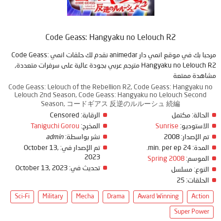
Code Geass: Hangyaku no Lelouch R2
مرحبا بك في موقع انمي دار animedar نقدم لك حلقات انمي Code Geass:
Hangyaku no Lelouch R2 مترجم عربي بجودة عالية على سرفرات متعددة,
مشاهدة ممتعة
Code Geass: Lelouch of the Rebellion R2, Code Geass: Hangyaku no
Lelouch 2nd Season, Code Geass: Hangyaku no Lelouch Second
Season, コードギアス 反逆のルルーシュ 続編
الحالة:
مكتمل
الرقابة:
Censored
الاستوديو:
Sunrise
المخرج:
Taniguchi Gorou
تم الإصدار:
2008
نشر بواسطة:
admin
المدة:
24 min. per ep.
تم الإصدار في:
October 13,
2023
الموسم:
Spring 2008
تحديث في:
October 13, 2023
النوع:
مسلسل
الحلقات:
25
Sci-Fi
Military
Mecha
Drama
Award Winning
Action
Super Power