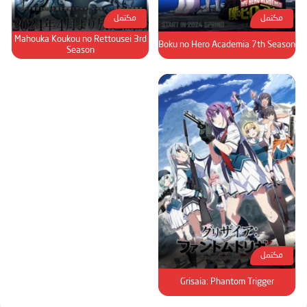
مكتمل
مكتمل
Mahouka Koukou no Rettousei 3rd
Boku no Hero Academia 7th Season
Season
مكتمل
Grisaia: Phantom Trigger