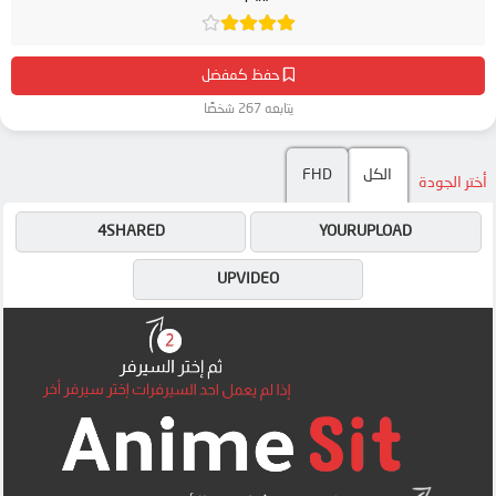
حفظ كمفضل
يتابعه 267 شخصًا
الكل
FHD
أختر الجودة
4SHARED
YOURUPLOAD
UPVIDEO