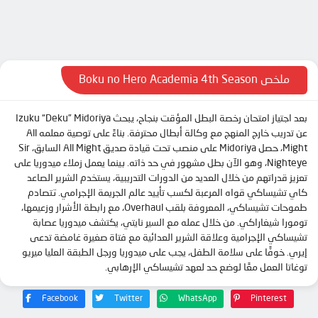
الحلقة 10
الحلقة 11
الحلقة 12
الحلقة 13
ملخص Boku no Hero Academia 4th Season
الحلقة 14
بعد اجتياز امتحان رخصة البطل المؤقت بنجاح، يبحث Izuku “Deku” Midoriya
الحلقة 15
عن تدريب خارج المنهج مع وكالة أبطال محترفة. بناءً على توصية معلمه All
الحلقة 16
Might، حصل Midoriya على منصب تحت قيادة صديق All Might السابق، Sir
Nighteye، وهو الآن بطل مشهور في حد ذاته. بينما يعمل زملاء ميدوريا على
الحلقة 17
تعزيز قدراتهم من خلال العديد من الدورات التدريبية، يستخدم الشرير الصاعد
الحلقة 18
كاي تشيساكي قواه المرعبة لكسب تأييد عالم الجريمة الإجرامي. تتصادم
طموحات تشيساكي، المعروفة بلقب Overhaul، مع رابطة الأشرار وزعيمها،
الحلقة 19
تومورا شيغاراكي. من خلال عمله مع السير نايتي، يكتشف ميدوريا عصابة
الحلقة 20
تشيساكي الإجرامية وعلاقة الشرير العدائية مع فتاة صغيرة غامضة تدعى
إيري. خوفًا على سلامة الطفل، يجب على ميدوريا ورجل الطبقة العليا ميريو
الحلقة 21
توغاتا العمل معًا لوضع حد لعهد تشيساكي الإرهابي.
الحلقة 22
Facebook
Twitter
WhatsApp
Pinterest
الحلقة 23