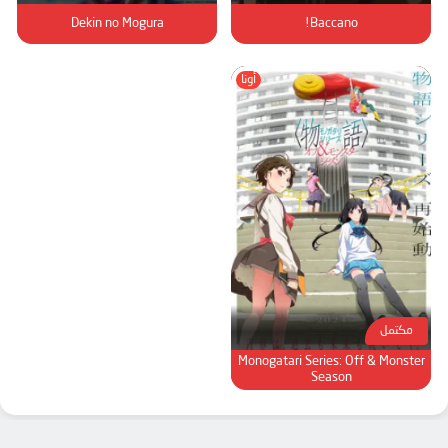
Dekin no Mogura
Baccano!
أونا
مكتمل
Monogatari Series: Off & Monster
Season