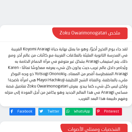
ملخص Zoku Owarimonogatari
لقد جاء يوم التخرج أخيرًا، وهو ما يمثل نهاية حياة Koyomi Araragi الغريبة
في المدرسة الثانوية المليئة بالعلاقات الغريبة مع كائنات من عالم آخر. ومع
ذلك، يتم استيعاب Araragi بشكل غير متوقع في مرآة الحمام الخاصة به
ويُحاصر داخل عالم غريب حيث يكون كل شيء يعرفه معكوسًا تمامًا – Karen
Araragi المتغطرسة أقصر من المعتاد، وYotsugi Ononoki ذو وجه البوكر
مليء بالعاطفة، والفتاة الشبح اللطيفة Mayoi Hachikuji هي امرأة ناضجة!
ولكن ليس كل شيء كما يبدو. يعرض Zoku Owarimonogatari تفاصيل قصة
مساعي Araragi في هذا العالم الجديد وهو يكافح من أجل العودة إلى منزله
وفهم طبيعة هذا البعد الغريب.
Facebook
Twitter
WhatsApp
Pinterest
الشخصيات وممثلي الأصوات