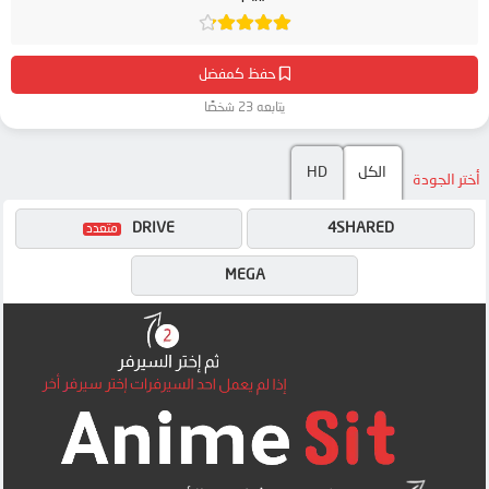
حفظ كمفضل
يتابعه 23 شخصًا
HD
الكل
أختر الجودة
DRIVE
4SHARED
MEGA