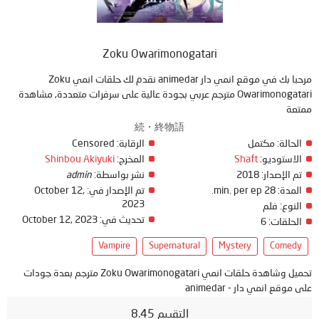
Zoku Owarimonogatari
مرحبا بك في موقع انمي دار animedar نقدم لك حلقات انمي Zoku
Owarimonogatari مترجم عربي بجودة عالية على سرفرات متعددة, مشاهدة
ممتعة
続・終物語
Censored
الرقابة:
مكتمل
الحالة:
Shinbou Akiyuki
المخرج:
Shaft
الاستوديو:
admin
نشر بواسطة:
2018
تم الإصدار:
October 12,
تم الإصدار في:
28 min. per ep.
المدة:
2023
النوع:
فلم
October 12, 2023
تحديث في:
6
الحلقات:
Vampire
Supernatural
Mystery
Comedy
تحميل وشاهدة حلقات انمي Zoku Owarimonogatari مترجم بعدة جودات
على موقع انمي دار - animedar
التقييم 8.45