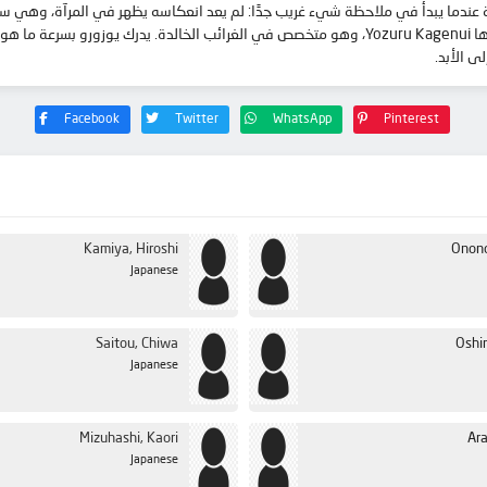
عندما يبدأ في ملاحظة شيء غريب جدًا: لم يعد انعكاسه يظهر في المرآة، وهي سمة من سمات 
وهو متخصص في الغرائب ​​الخالدة. يدرك يوزورو بسرعة ما هو الخطأ معه، ويعطيه خيارين: إما الامتناع ع
لى الأبد
Facebook
Twitter
WhatsApp
Pinterest
Kamiya, Hiroshi
Onono
Japanese
Saitou, Chiwa
Oshi
Japanese
Mizuhashi, Kaori
Ara
Japanese