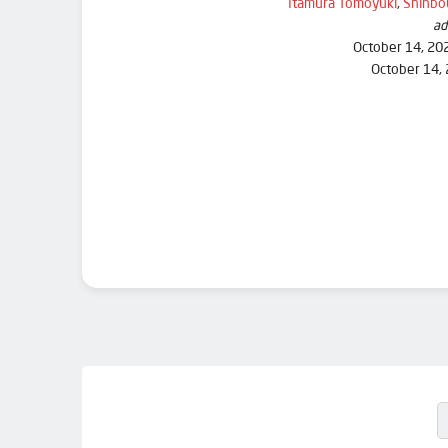
Itamura Tomoyuki
,
Shinbo
ad
October 14, 20
October 14,