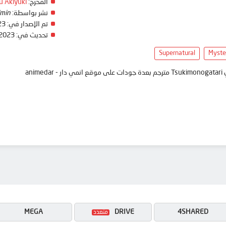
u Akiyuki
المخرج:
min
نشر بواسطة:
23
تم الإصدار في:
 2023
تحديث في:
Supernatural
Myste
نمي
MEGA
DRIVE
4SHARED