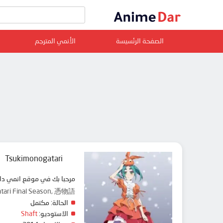
الصفحة الرئسيسة
الأنمي المترجم
Tsukimonogatari
مرحبا بك في موقع ان animedar نقدم لك حلقات انمي Tsukimonogatari مترجم عربي بجودة عالية على سرفرات متعددة, مشاهدة ممتعة
gatari Final Season, 憑物語
الحالة:
مكتمل
Shaft
الاستوديو: