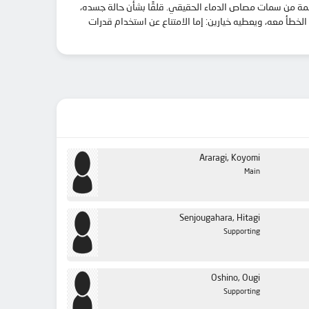
يدرس Koyomi Araragi مصاص الدماء الحقيقي. قلقًا بشأن حالة جسده
يطلب مساعدة الدمية الشبيهة بالإنسان Yotsugi Ononoki وسيدها Yozuru Kagenui، ن استخدام قدرات
Araragi, Koyomi
Main
Senjougahara, Hitagi
Supporting
Oshino, Ougi
Supporting