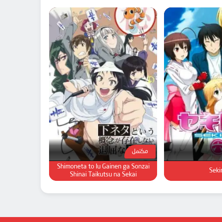
مكتمل
Shimoneta to Iu Gainen ga Sonzai
Sekir
Shinai Taikutsu na Sekai