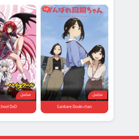
أونا
مكتمل
مكتمل
chool DxD
Ganbare Douki-chan