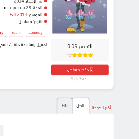
2014
تم الإصدار:
26 min. per ep.
المدة:
Fall 2014
الموسم:
النوع:
مسلسل
ry
Ecchi
Comedy
تحميل وشاهدة حلقات ا Tsukimonogatari مترجم بعدة جودات على موقع انمي دار - animedar
التقييم 8.09
حفظ كمفضل
يتابعه 7 شخصًا
HD
الكل
أختر الجودة