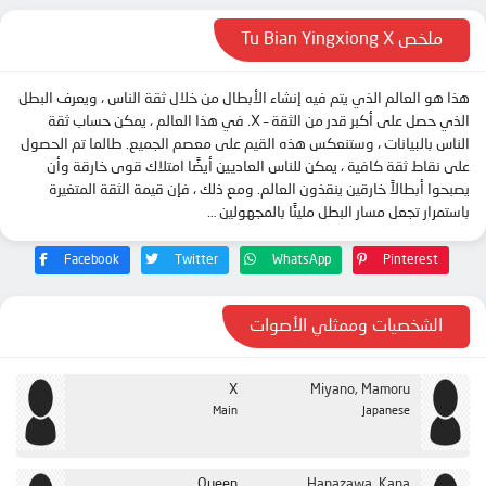
الأونا 13
ملخص Tu Bian Yingxiong X
الأونا 14
هذا هو العالم الذي يتم فيه إنشاء الأبطال من خلال ثقة الناس ، ويعرف البطل
الأونا 15
الذي حصل على أكبر قدر من الثقة – X. في هذا العالم ، يمكن حساب ثقة
الأونا 16
الناس بالبيانات ، وستنعكس هذه القيم على معصم الجميع. طالما تم الحصول
على نقاط ثقة كافية ، يمكن للناس العاديين أيضًا امتلاك قوى خارقة وأن
الأونا 17
يصبحوا أبطالاً خارقين ينقذون العالم. ومع ذلك ، فإن قيمة الثقة المتغيرة
الحلقة 18
باستمرار تجعل مسار البطل مليئًا بالمجهولين …
الأونا 19
Facebook
Twitter
WhatsApp
Pinterest
الأونا 20
الأونا 21
الشخصيات وممثلي الأصوات
الأونا 22
الأونا 23
X
Miyano, Mamoru
Main
Japanese
الأونا 24
Queen
Hanazawa, Kana