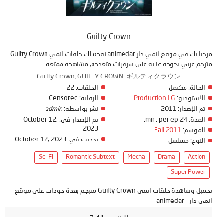
Guilty Crown
مرحبا بك في موقع انمي دار animedar نقدم لك حلقات انمي Guilty Crown
مترجم عربي بجودة عالية على سرفرات متعددة, مشاهدة ممتعة
Guilty Crown, GUILTY CROWN, ギルティクラウン
الحالة:
مكتمل
الحلقات:
22
الاستوديو:
Production I.G
الرقابة:
Censored
تم الإصدار:
2011
نشر بواسطة:
admin
المدة:
24 min. per ep.
تم الإصدار في:
October 12,
2023
الموسم:
Fall 2011
تحديث في:
October 12, 2023
النوع:
مسلسل
Sci-Fi
Romantic Subtext
Mecha
Drama
Action
Super Power
تحميل وشاهدة حلقات انمي Guilty Crown مترجم بعدة جودات على موقع
انمي دار - animedar