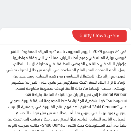
الحلقة 10
الحلقة 11
الحلقة 12
الحلقة 13
ملخص Guilty Crown
الحلقة 14
في 24 ديسمبر 2029 – اليوم المعروف باسم “عيد الميلاد المفقود” – انتشر
الحلقة 15
فيروس نهاية العالم في جميع أنحاء اليابان، مما أدى إلى وفاة مواطنيها
الحلقة 16
وإغراق البلاد في حالة من الفوضى المطلقة. في محاولة لإرساء النظام،
ترسل الأمم المتحدة المقر العام للمساعدة في الأزمة من خلال احتواء تفشي
الحلقة 17
المرض مع إزالة كل الاستقلال السياسي في هذه العملية. وبعد عقد من
الحلقة 18
الزمن، لا تزال البلاد تعيش تحت سيطرتهم، غير قادرة على التحرر من حكمهم
الوحشي. بسبب الإحباط من حالة الأمة، تهدف مجموعة مقاومة تسمى
الحلقة 19
Funeral Parlour إلى تحرير اليابان من القيادة العامة. بقيادة Gai
الحلقة 20
Tsutsugami ذو الشخصية الجذابة، تخطط المجموعة لسرقة قارورة تحتوي
على “Void Genome” لتحقيق أهدافهم. تقع القارورة في يد مغنية الإنترنت
الحلقة 21
إينوري يوزوريها، الذي ينتهي به الأمر بمطاردته من قبل قوات الأجسام
المضادة التابعة للقيادة العامة. نظرًا لعدم وجود مكان تذهب إليه، تبحث عن
الحلقة 22
ملجأ في أحد المستودعات حيث تلتقي بـ Shuu Ouma – طالبة مدرسة ثانوية