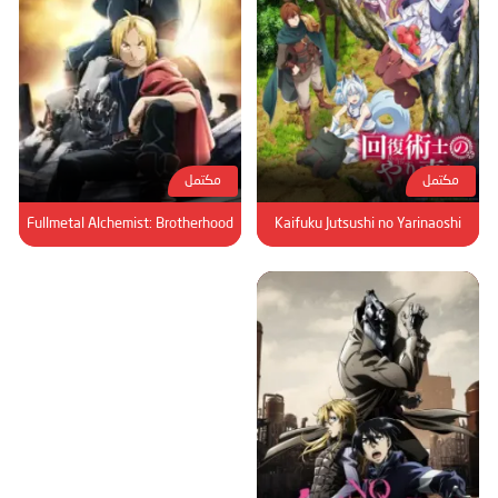
مكتمل
مكتمل
Fullmetal Alchemist: Brotherhood
Kaifuku Jutsushi no Yarinaoshi