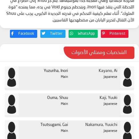
محرجة اجتماعيًا وهي معجبة جدًا بموسيقاها. يتم جر Shuu إلى الصراع في
اللحظة التي ينقذ فيها Inori، ويتحطم جينوم Void في يده، مما يمنحه “قوة
الملوك”. أثناء تعلم كيفية التحكم في قدرته الجديدة الكبرى، يجب على Shuu
الآن القتال لتحرير اليابان من مضطهديها القاسيين.
Facebook
Twitter
WhatsApp
Pinterest
الشخصيات وممثلي الأصوات
Yuzuriha, Inori
Kayano, Ai
Main
Japanese
Ouma, Shuu
Kaji, Yuuki
Main
Japanese
Tsutsugami, Gai
Nakamura, Yuuichi
Main
Japanese