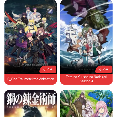
مكتمل
مكتمل
Tate no Yuusha no Nariagari
D_Cide Traumerei the Animation
Season 4