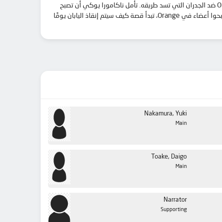
قصة كيف تنمو روح ثلاثة من رجال الإطفاء الشباب المقدر لهم إنقاذ اليابان! يحترق Toake Daigo بموهبة رائعة وتصميم لا مثيل له. يكافح Onoda Shun ضد الجدران التي تسد طريقه. تأمل ناكامورا يوكي أن تصبح
واحدة من الأعضاء القلائل في فيلق الإنقاذ الخاص المعروف باسم “أورانج”. عندما يجتمع رجال الإطفاء الشباب الثلاثة الذين يشتركون في هدف أن يصبحوا أعضاء في Orange، تبدأ قصة كيف سيتم إنقاذ اليابان يومًا
Nakamura, Yuki
Main
Toake, Daigo
Main
Narrator
Supporting