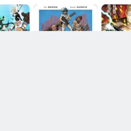
يعرض الأن
مكتمل
h Man 3
Koukaku Kidoutai (TV)
Kaijuu 8-g