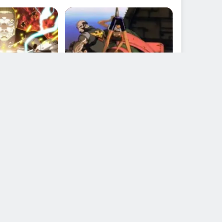
مكتمل
قادم
ou 2nd Season
Cowboy Bebop