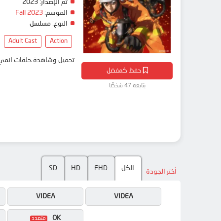
تم الإصدار:
2023
الموسم:
Fall 2023
النوع:
مسلسل
Adult Cast
Action
تحميل وشاهدة حلقات انمي Megumi no Daigo: Kyuukoku no Orange مترجم بعدة جودات على موقع انمي دار - edar
حفظ كمفضل
يتابعه 47 شخصًا
الكل
FHD
HD
SD
أختر الجودة
VIDEA
VIDEA
OK