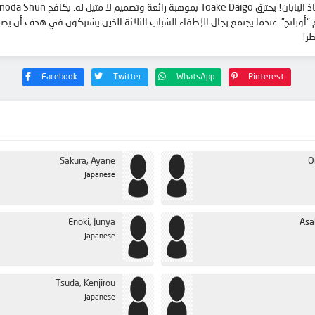
طر!
Facebook
Twitter
WhatsApp
Pinterest
Sakura, Ayane
O
Japanese
Enoki, Junya
Asa
Japanese
Tsuda, Kenjirou
Japanese