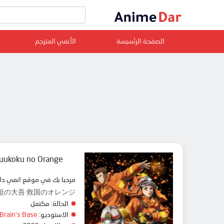
الصفحة الرئسيسة
الأنمي المترجم
uukoku no Orange
مرحبا بك في موقع انمي دار animedar نقدم لك حلقات انمي Megumi no Daigo: Kyuukoku no Orange مترجم عربي بجودة عالية على سرفرات متعددة, مشاهد
range, め組の大吾 救国のオレンジ
الحالة:
مكتمل
الاستوديو:
Brain's Base