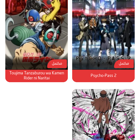
مكتمل
مكتمل
Toujima Tanzaburou wa Kamen
Psycho-Pass 2
Rider ni Naritai