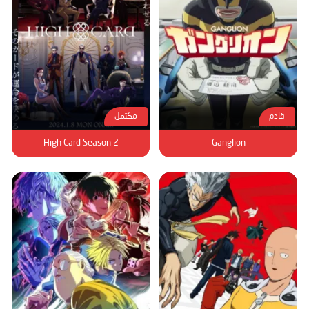
قادم
مكتمل
High Card Season 2
Ganglion