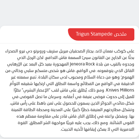
الحلقة 10
DOOD
DOOD
الحلقة 11
الحلقة 12
ملخص Trigun Stampede
على كوكب نعمان لاند، يجتاز الصحفيان ميريل ستريف وروبرتو دي نيرو الصحراء
بحثًا عن الخارج عن القانون سيئ السمعة فاش التدافع. لكن الرجل الذي
وجدوه بالقرب من بلدة Jeneora Rock المهجورة بعيد كل البعد عن الإرهابي
القاتل الذي يتوقعونه. في الواقع، فاش هو شخص متسكع سلبي وخالي من
الهموم؛ وهو من دعاة السلام ومحبوب لدى سكان البلدة. تنبع سمعته غير
الدقيقة في الواقع من الفظائع واسعة النطاق التي ارتكبها شقيقه التوأم
Knives Millions. ومع ذلك، يُطلق على فاش لقب “الإعصار البشري” نظرًا
للميل إلى حدوث فوضى عنيفة في أعقابه. وسرعان ما تصل الفوضى في
شكل صائدي الجوائز الذين يسعون للحصول على ثمن باهظ على رأس فاش،
وتشكل مطاردتهم العنيفة خطرًا كبيرًا على المدينة ومحطة الطاقة الثمينة
بها. وبفضل براعته في إطلاق النار، فاش قادر على مقاومة معظم هذه
القوى الشائنة. ومع ذلك، يجب عليه قريبًا مواجهة الشر المطلق: القوة
التدميرية التي لا يمكن إيقافها لأخيه الخبيث.