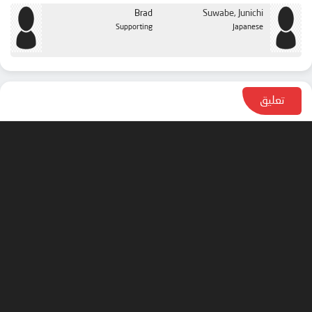
Brad
Suwabe, Junichi
Supporting
Japanese
تعليق