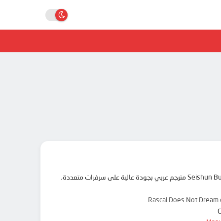
مرحبا بك في موقع انمي دار animedar نقدم لك حلقات انمي Seishun Buta Yarou wa Santa Claus no Yume wo Minai مترجم عربي بجودة عالية على سرفرات متعددة,
Rascal Does Not Dr