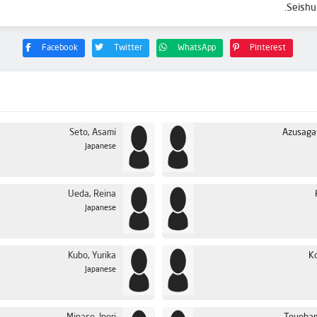
Facebook
Twitter
WhatsApp
Pinterest
Seto, Asami
Azusaga
Japanese
Ueda, Reina
Japanese
Kubo, Yurika
K
Japanese