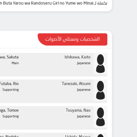
تكملة لـ Seishun Buta Yarou wa Randoseru Girl no Yume wo Minai.
الشخصيات وممثلي الأصوات
wa, Sakuta
Ishikawa, Kaito
Main
Japanese
Futaba, Rio
Tanezaki, Atsumi
Supporting
Japanese
oga, Tomoe
Touyama, Nao
Supporting
Japanese