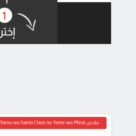
ملخص Seishun Buta Yarou wa Santa Claus no Yume wo Minai