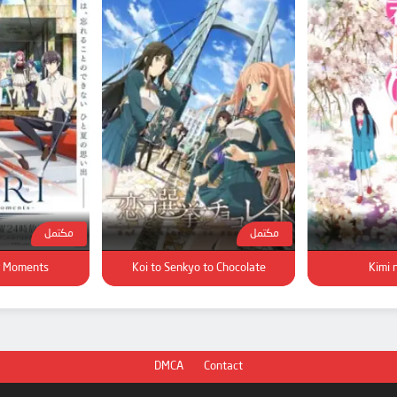
مكتمل
مكتمل
ar Moments
Koi to Senkyo to Chocolate
Kimi 
DMCA
Contact