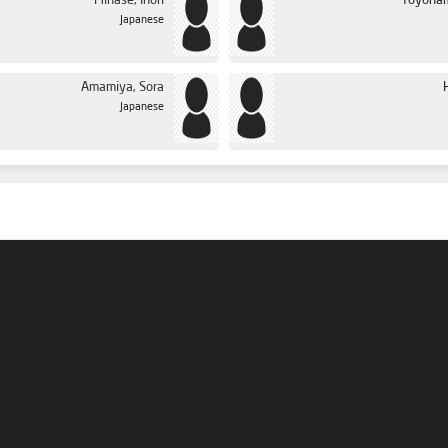
Minase, Inori
Toyoha
Japanese
Amamiya, Sora
Japanese