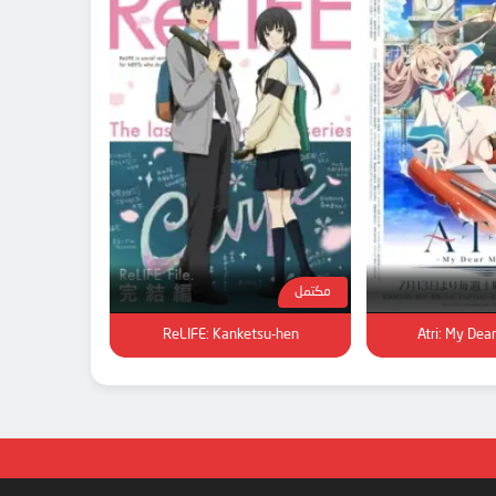
مكتمل
ReLIFE: Kanketsu-hen
Atri: My De