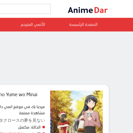
الصفحة الرئسيسة
الأنمي المترجم
 no Yume wo Minai
مشاهدة ممتعة
青春ブタ野郎はサンタクロースの夢を見ない
الحالة:
مكتمل