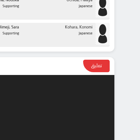
ma, Nodoka
Uchida, Maaya
Supporting
Japanese
Himeji, Sara
Kohara, Konomi
Supporting
Japanese
تعليق