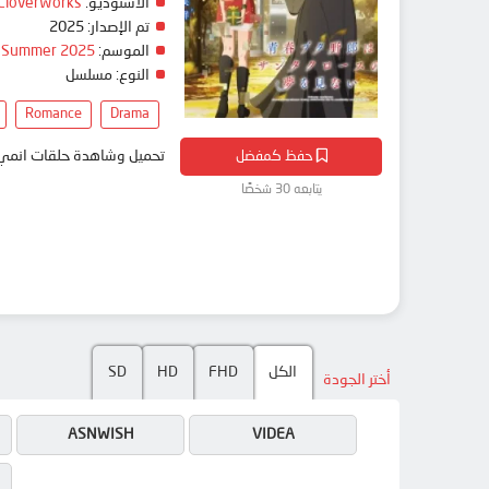
CloverWorks
الاستوديو:
2025
تم الإصدار:
Summer 2025
الموسم:
النوع:
مسلسل
Romance
Drama
حفظ كمفضل
تحميل وشاهدة حلقات Seishun Buta Yarou wa Santa Claus no Yume wo Minai مترجم بعدة جودات على موقع انمي دار - animedar
يتابعه 30 شخصًا
SD
HD
FHD
الكل
أختر الجودة
ASNWISH
VIDEA