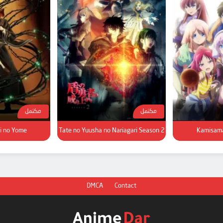
مكتمل
مكتمل
i no Yome
Tate no Yuusha no Nariagari Season 2
Kamisama
DMCA
Contact