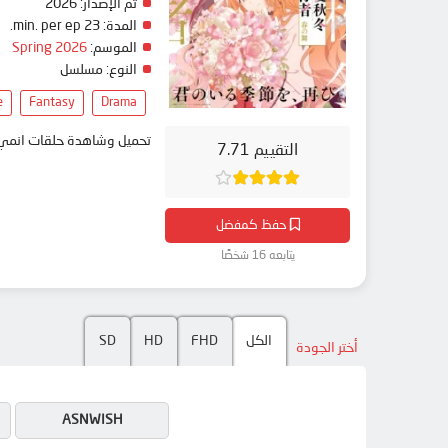
تم الإصدار:
2026
المدة:
23 min. per ep.
الموسم:
Spring 2026
النوع:
مسلسل
e
Fantasy
Drama
تحميل وشاهدة حلقات انمي Shunkashuutou Daikousha: Haru no Mai مترجم بعدة جودات على موقع انمي دار - edar
التقييم 7.71
حفظ كمفضل
يتابعه 16 شخصًا
الكل
FHD
HD
SD
أختر الجودة
ASNWISH