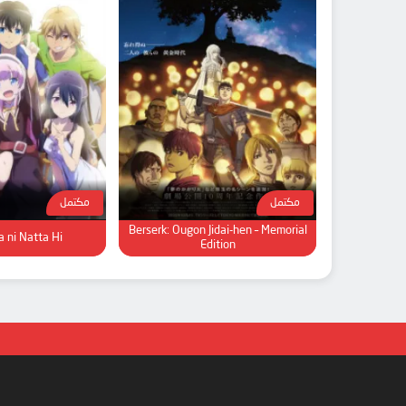
مكتمل
مكتمل
Berserk: Ougon Jidai-hen – Memorial
 ni Natta Hi
Edition