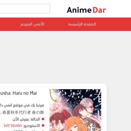
الصفحة الرئسيسة
الأنمي المترجم
usha: Haru no Mai
مرحبا بك في موقع انمي دار animedar نقدم لك حلقات انمي Shunkashuutou Daikousha: Haru no Mai مترجم عربي بجودة عالية على سرفرات متعددة, مشاهد
 Seasons, 春夏秋冬代行者 春の舞
الحالة:
يعرض الأن
الاستوديو:
Wit Studio