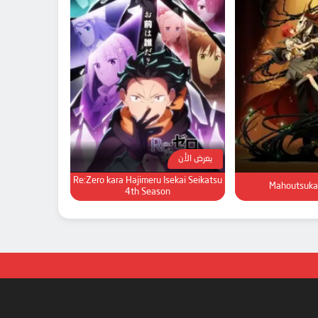
يعرض الأن
Re:Zero kara Hajimeru Isekai Seikatsu
Mahoutsuka
4th Season