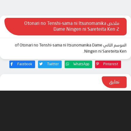
الحلقة 11
الحلقة 12
ملخص Otonari no Tenshi-sama ni Itsunomanika
Dame Ningen ni Sareteita Ken 2
الموسم الثاني of Otonari no Tenshi-sama ni Itsunomanika Dame
Ningen ni Sareteita Ken.
Facebook
Twitter
WhatsApp
Pinterest
تعليق