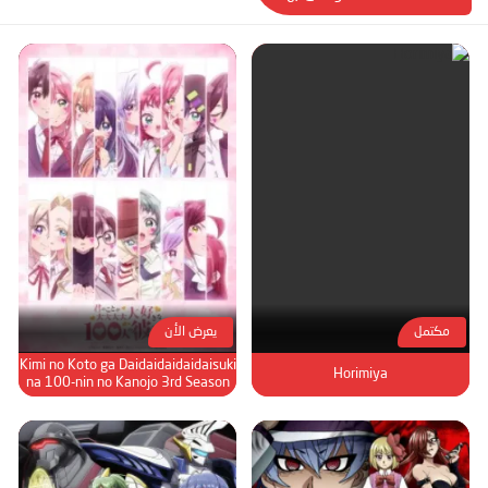
مكتمل
يعرض الأن
Kimi no Koto ga Daidaidaidaidaisuki
Horimiya
na 100-nin no Kanojo 3rd Season