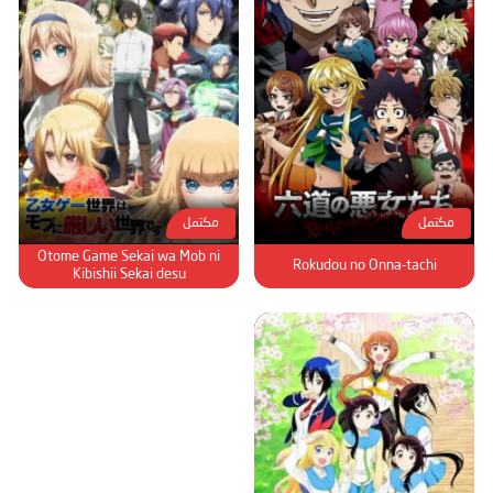
مكتمل
مكتمل
Otome Game Sekai wa Mob ni
Rokudou no Onna-tachi
Kibishii Sekai desu