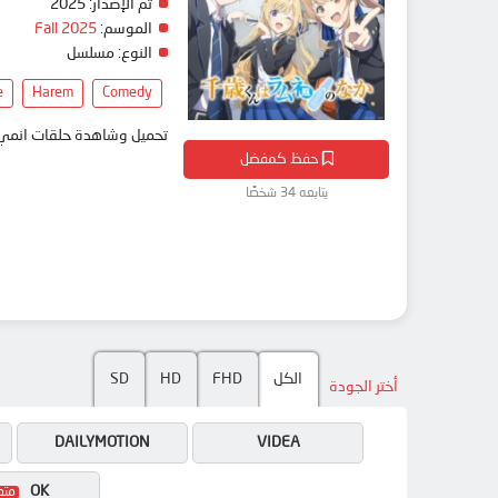
تم الإصدار:
2025
الموسم:
Fall 2025
النوع:
مسلسل
e
Harem
Comedy
تحميل وشاهدة حلقات انمي Chitose-kun wa Ramune Bin no Naka مترجم بعدة جودات على موقع انمي دار - edar
حفظ كمفضل
يتابعه 34 شخصًا
الكل
FHD
HD
SD
أختر الجودة
DAILYMOTION
VIDEA
OK