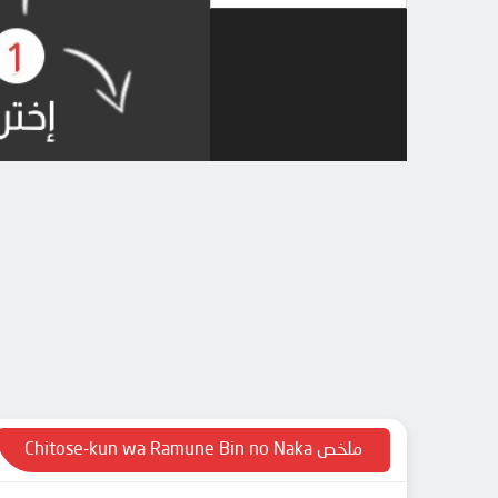
ملخص Chitose-kun wa Ramune Bin no Naka