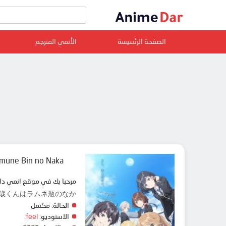
الصفحة الرئسيسة
الأنمي المترجم
amune Bin no Naka
مرحبا بك في موقع انمي دار animedar نقدم لك حلقات انمي Chitose-kun wa Ramune Bin no Naka مترجم عربي بجودة عالية على سرفرات متعددة, مشاهد
no Tsuki, 千歳くんはラムネ瓶のなか
الحالة:
مكتمل
الاستوديو:
feel.