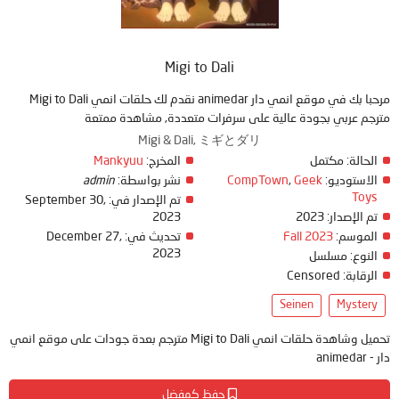
Migi to Dali
مرحبا بك في موقع انمي دار animedar نقدم لك حلقات انمي Migi to Dali
مترجم عربي بجودة عالية على سرفرات متعددة, مشاهدة ممتعة
Migi & Dali, ミギとダリ
Mankyuu
المخرج:
مكتمل
الحالة:
admin
نشر بواسطة:
CompTown
,
Geek
الاستوديو:
Toys
September 30,
تم الإصدار في:
2023
2023
تم الإصدار:
December 27,
تحديث في:
Fall 2023
الموسم:
2023
النوع:
مسلسل
Censored
الرقابة:
Seinen
Mystery
تحميل وشاهدة حلقات انمي Migi to Dali مترجم بعدة جودات على موقع انمي
دار - animedar
حفظ كمفضل