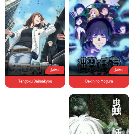
مكتمل
مكتمل
Tengoku Daimakyou
Dekin no Mogura