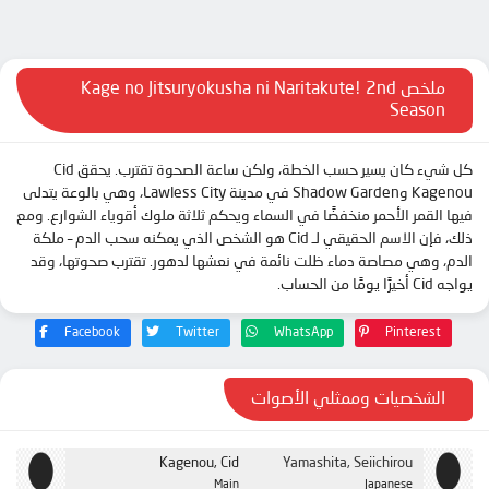
الحلقة 11
الحلقة 12
ملخص Kage no Jitsuryokusha ni Naritakute! 2nd
Season
كل شيء كان يسير حسب الخطة، ولكن ساعة الصحوة تقترب. يحقق Cid
Kagenou وShadow Garden في مدينة Lawless City، وهي بالوعة يتدلى
فيها القمر الأحمر منخفضًا في السماء ويحكم ثلاثة ملوك أقوياء الشوارع. ومع
ذلك، فإن الاسم الحقيقي لـ Cid هو الشخص الذي يمكنه سحب الدم – ملكة
الدم، وهي مصاصة دماء ظلت نائمة في نعشها لدهور. تقترب صحوتها، وقد
يواجه Cid أخيرًا يومًا من الحساب.
Facebook
Twitter
WhatsApp
Pinterest
الشخصيات وممثلي الأصوات
Kagenou, Cid
Yamashita, Seiichirou
Main
Japanese