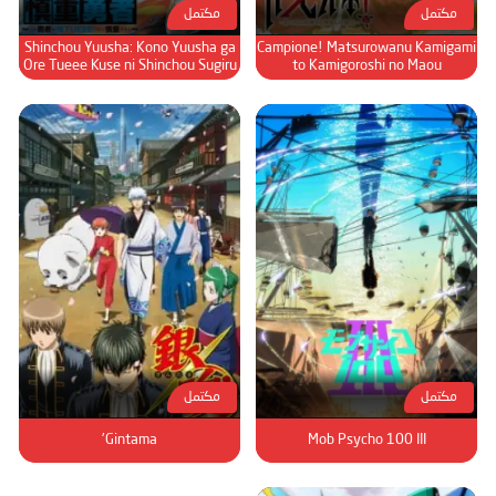
مكتمل
مكتمل
Shinchou Yuusha: Kono Yuusha ga
Campione! Matsurowanu Kamigami
Ore Tueee Kuse ni Shinchou Sugiru
to Kamigoroshi no Maou
مكتمل
مكتمل
Gintama'
Mob Psycho 100 III