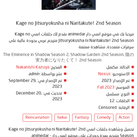
Kage no Jitsuryokusha ni Naritakute! 2nd Season
مرحبا بك في موقع انمي دار animedar نقدم لك حلقات انمي Kage no
Jitsuryokusha ni Naritakute! 2nd Season مترجم عربي بجودة عالية على
سرفرات متعددة, مشاهدة ممتعة
The Eminence in Shadow Season 2, Shadow Garden 2nd Season, 陰の
実力者になりたくて！ 2nd Season
Nakanishi Kazuya
المخرج:
مكتمل
الحالة:
admin
نشر بواسطة:
Nexus
الاستوديو:
September 29,
تم الإصدار في:
2023
تم الإصدار:
2023
Fall 2023
الموسم:
December 20,
تحديث في:
النوع:
مسلسل
2023
12
الحلقات:
Censored
الرقابة:
Reincarnation
Isekai
Fantasy
Comedy
Action
تحميل وشاهدة حلقات انمي Kage no Jitsuryokusha ni Naritakute! 2nd
Season مترجم بعدة جودات على موقع انمي دار - animedar