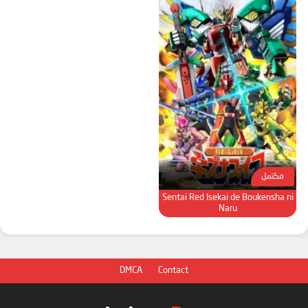
مكتمل
Sentai Red Isekai de Boukensha ni
Naru
DMCA
Contact