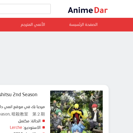
الصفحة الرئسيسة
الأنمي المترجم
shitsu 2nd Season
مرحبا بك في موقع انمي دار animedar نقدم لك حلقات انمي Ansatsu Kyoushitsu 2nd Season مترجم عربي بجودة عالية على سرفرات متعددة, مشاهدة
Final Season, 暗殺教室 第２期
الحالة:
مكتمل
الاستوديو:
Lerche