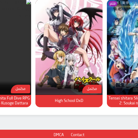
فلم
مكتمل
مكتمل
ita Full Dive RPG
Tensei shitara S
High School DxD
o Kusoge Dattara
2: Soukai 
DMCA
Contact