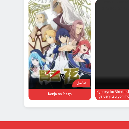
مكتمل
Kyuukyoku Shinka sh
Kenja no Mago
ga Genjitsu yori m