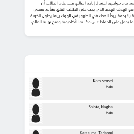
ي مواجهة تحديات لا تقبل المنافسة. في مواجهة احتمال إبادة العالم، يجب على الطلاب أن
 متقنة ومبتكرة بشكل متزايد لقتل معلمهم، كورو سينسي الماكر والمتفائل والمفيد. ومع ذلك، فإن القضاء على Koro-sensei ليس هو الهدف الوحيد الذي يجب على الطلاب القلق بشأنه. يسعى
لمجتهدين في آلات دراسة تنافسية بلا رحمة. يبدأ العداء في الظهور في الهواء بينما يحاول الخونة
Nagisa Shi، أحد أمهر القتلة في الفئة 3-E، يجد نفسه في وسط الصراع. بينما يعمل على الحفاظ على مكانته الأكاديمية ومنع نهاية العالم،
Koro-sensei
Main
Shiota, Nagisa
Main
Karasuma, Tadaomi