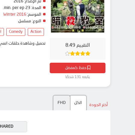
تم الإصدار:
2016
المدة:
23 min. per ep.
الموسم:
Winter 2016
النوع:
مسلسل
l
Comedy
Action
تحميل وشاهدة حلقات انمي Ansatsu Kyoushitsu 2nd Season مترجم بعدة جودات على موقع انمي دار - edar
التقييم 8.49
حفظ كمفضل
يتابعه 131 شخصًا
الكل
FHD
أختر الجودة
HARED