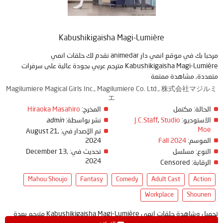
Kabushikigaisha Magi-Lumière
مرحبا بك في موقع انمي دار animedar نقدم لك حلقات انمي
Kabushikigaisha Magi-Lumière مترجم عربي بجودة عالية على سرفرات
متعددة, مشاهدة ممتعة
Magilumiere Magical Girls Inc., Magilumiere Co. Ltd., 株式会社マジルミ
エ
Hiraoka Masahiro
المخرج:
مكتمل
الحالة:
admin
نشر بواسطة:
J.C.Staff
,
Studio
الاستوديو:
Moe
August 21,
تم الإصدار في:
2024
Fall 2024
الموسم:
December 13,
تحديث في:
مسلسل
النوع:
2024
Censored
الرقابة:
Mahou Shoujo
Fantasy
Comedy
Adult Cast
Action
Workplace
Shounen
تحميل وشاهدة حلقات انمي Kabushikigaisha Magi-Lumière مترجم بعدة