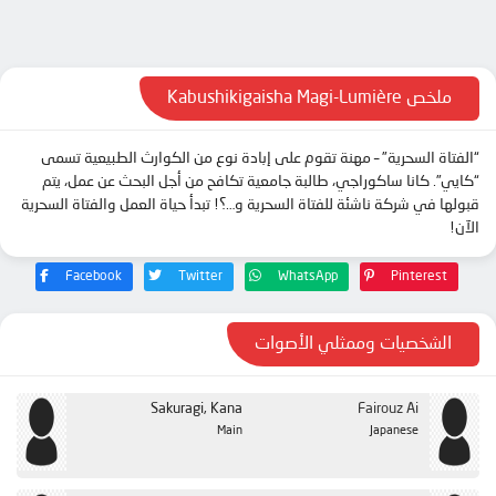
الحلقة 11
الحلقة 12
ملخص Kabushikigaisha Magi-Lumière
“الفتاة السحرية” – مهنة تقوم على إبادة نوع من الكوارث الطبيعية تسمى
“كايي”. كانا ساكوراجي، طالبة جامعية تكافح من أجل البحث عن عمل، يتم
قبولها في شركة ناشئة للفتاة السحرية و…؟! تبدأ حياة العمل والفتاة السحرية
الآن!
Facebook
Twitter
WhatsApp
Pinterest
الشخصيات وممثلي الأصوات
Sakuragi, Kana
Fairouz Ai
Main
Japanese