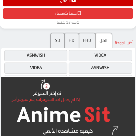
جودات على موقع انمي دار - animedar
الإعلان
حفظ كمفضل
يتابعه 13 شخصًا
SD
HD
FHD
الكل
أختر الجودة
ASNWISH
VIDEA
VIDEA
ASNWISH
4SHARED
ASNWISH
OK
4SHARED
OK
OK
MEGA
MEGA
MEGA
MEGA