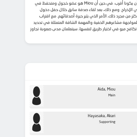
قد يبدو Miou Aida وHaruki Serizawa متناقضين تمامًا لمن حولهما، ولكن بينما يستعد السنان الثالثان لإنهاء تجربتهما في المدرسة الثانوية، لا يمكن أن يكونا أقرب. في حين أن Miou هو عضو خجول ومتحفظ في
قد فاز بالفعل بجوائز لبراعته في الإخراج. ومع ذلك، بعد لقاء صدفة سابق خلال حفل دخول
ثر من مجرد ذلك، الأمر الذي يثير حيرة أصدقائهم. مع اقتراب
لمواجهة مشاعرهم الخفية والمهمة الشاقة المتمثلة في تحديد
وتكافح ميو في اختيار طريق لنفسها، سيتعلمان مدى صعوبة تجاوز
Aida, Miou
Main
Hayasaka, Akari
Supporting