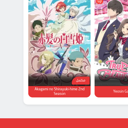
أونا
مكتمل
Akagami no Shirayuki-hime 2nd
Yeosin G
Season