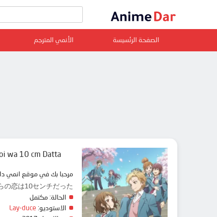
الصفحة الرئسيسة
الأنمي المترجم
oi wa 10 cm Datta.
مرحبا بك في موقع انمي دار animedar نقدم لك حلقات انمي Itsudatte Bokura no Koi wa 10 cm Datta. مترجم عربي بجودة عالية على سرفرات متعددة, مشاهد
いつだって僕らの恋は10センチだった。
الحالة:
مكتمل
الاستوديو:
Lay-duce