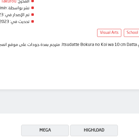
المخرج:
 Takurou
نشر بواسطة:
min
تم الإصدار في:
23
تحديث في:
 2023
Visual Arts
School
anim
MEGA
HIGHLOAD