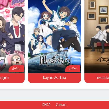
مكتمل
مكتمل
angnim
Nagi no Asu kara
Yesterda
DMCA
Contact