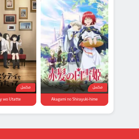
مكتمل
مكتمل
y wo Utatte
Akagami no Shirayuki-hime