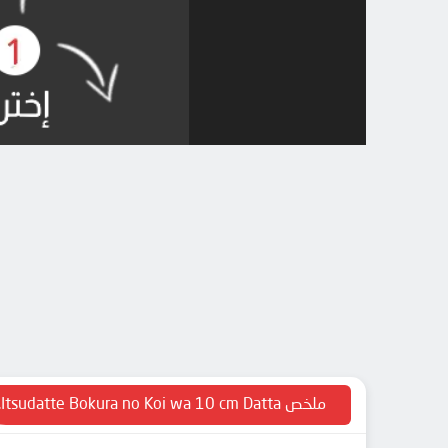
ملخص Itsudatte Bokura no Koi wa 10 cm Datta.