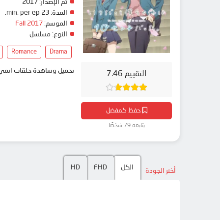
تم الإصدار:
2017
المدة:
23 min. per ep.
الموسم:
Fall 2017
النوع:
مسلسل
Romance
Drama
تحميل وشاهدة حلقات انمي Itsudatte Bokura no Koi wa 10 cm Datta. مترجم بعدة جودات على موقع انمي دار - edar
التقييم 7.46
حفظ كمفضل
يتابعه 79 شخصًا
الكل
FHD
HD
أختر الجودة