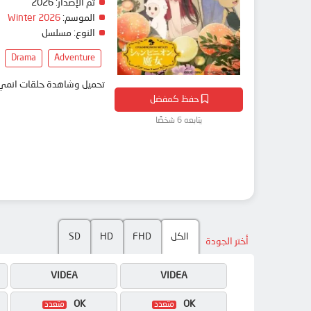
تم الإصدار:
2026
الموسم:
Winter 2026
النوع:
مسلسل
Drama
Adventure
تحميل وشاهدة حلقات انمي Champignon no Majo مترجم بعدة جودات على موقع انمي دار - medar
حفظ كمفضل
يتابعه 6 شخصًا
الكل
FHD
HD
SD
أختر الجودة
VIDEA
VIDEA
OK
OK