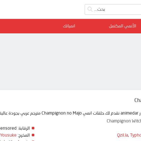
الأنمي المكتمل
انمياتك
Ch
 ممتعة
Champignon 
الرقابة:
Censored
Typho
,
Qzil.la
المخرج:
 Yousuke