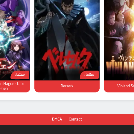
مكتمل
مكتمل
n Hagure Tabi:
Berserk
Vinland S
k-hen
DMCA
Contact