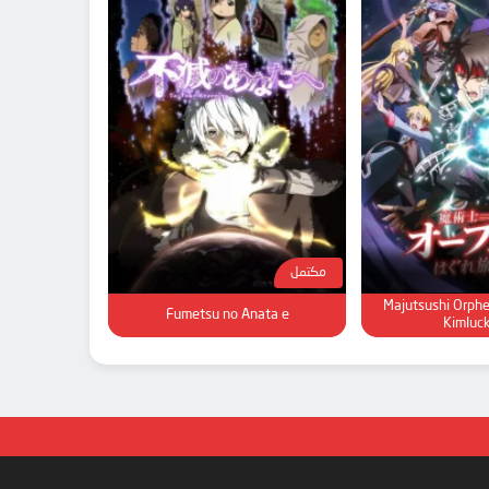
مكتمل
Majutsushi Orphe
Fumetsu no Anata e
Kimluc