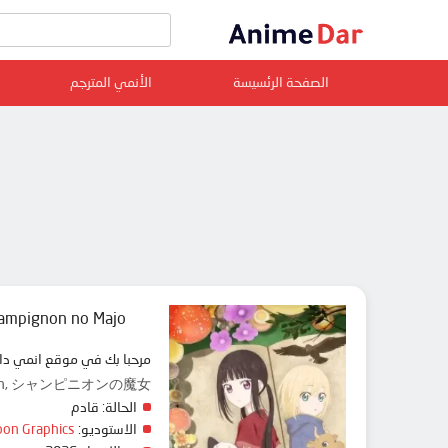
الصفحة الرئسيسة
الأنمي المترجم
ampignon no Majo
مرحبا بك في موقع انمي دار animedar نقدم لك حلقات انمي Champignon no Majo مترجم عربي بجودة عالية على سرفرات متعددة, مشاهدة
Witch, シャンピニオンの魔女
الحالة:
قادم
الاستوديو:
on Graphics