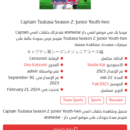
Captain Tsubasa Season 2: Junior Youth-hen
مرحبا بك في موقع انمي دار animedar نقدم لك حلقات انمي Captain
Tsubasa Season 2: Junior Youth-hen مترجم عربي بجودة عالية على
سرفرات متعددة, مشاهدة ممتعة
キャプテン翼シーズン2 ジュニアユース編
Censored
الرقابة:
مكتمل
الحالة:
Ono Katsumi
المخرج:
Studio Kai
الاستوديو:
admin
نشر بواسطة:
2023
تم الإصدار:
September 30,
تم الإصدار في:
22 min.
المدة:
2023
Fall 2023
الموسم:
February 21, 2024
تحديث في:
النوع:
مسلسل
Team Sports
Sports
Shounen
تحميل وشاهدة حلقات انمي Captain Tsubasa Season 2: Junior Youth-hen
مترجم بعدة جودات على موقع انمي دار - animedar
حفظ كمفضل