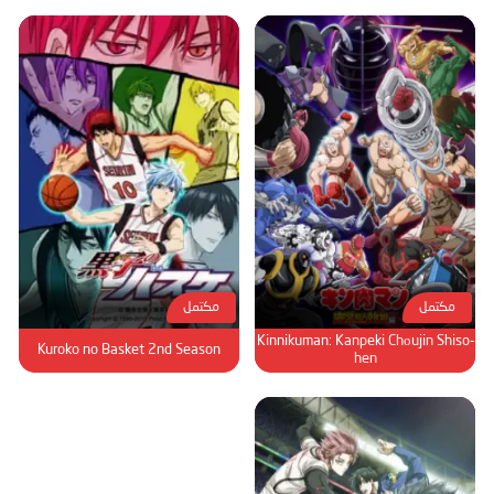
مكتمل
مكتمل
Kinnikuman: Kanpeki Chоujin Shiso-
Kuroko no Basket 2nd Season
hen