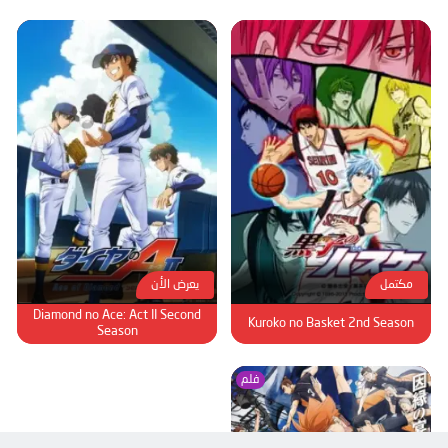
مكتمل
يعرض الأن
Diamond no Ace: Act II Second
Kuroko no Basket 2nd Season
Season
فلم