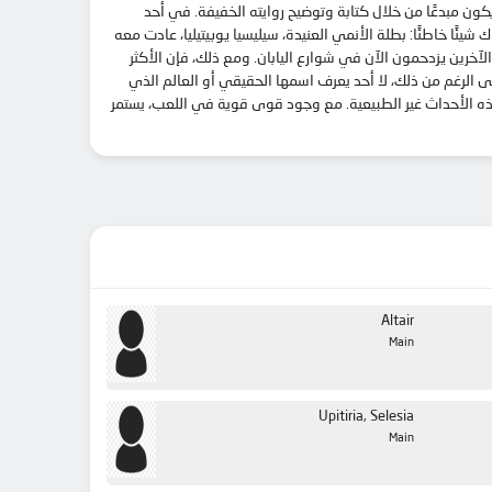
Souta Miz هو طالب في المدرسة الثانوية يطمح إلى أن يكون مبدعًا من خلال كتابة وتوضيح روايته الخفيفة. في أحد
ئًا خاطئًا: بطلة الأنمي العنيدة، سيليسيا يوبيتيليا، عادت معه
خرين يزدحمون الآن في شوارع اليابان. ومع ذلك، فإن الأكثر
أكثر بكثير مما ينبغي عن عالم المبدعين. وعلى الرغم من ذلك، لا أحد يعرف اسمها الحقيقي أو العالم الذي
ماسكة، للكشف عن المعنى الكامن وراء هذه الأحداث غير الطبيعية. مع وجود قوى قوية في اللعب، يستمر
Altair
Main
Upitiria, Selesia
Main