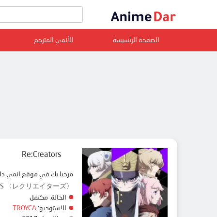
الصفحة الرئسيسة
الأنمي المترجم
Re:Creators
مرحبا بك في موقع انمي دار animedar نقدم لك حلقات انمي Re:Creators مترجم عربي بجودة عالية على سرفرات متعددة, مشاهدة
EATORS 〈レクリエイターズ〉
الحالة:
مكتمل
الاستوديو:
TROYCA