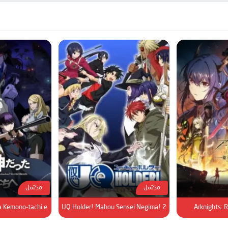
مكتمل
مكتمل
a Kemono-tachi e
UQ Holder! Mahou Sensei Negima! 2
Arknights: 