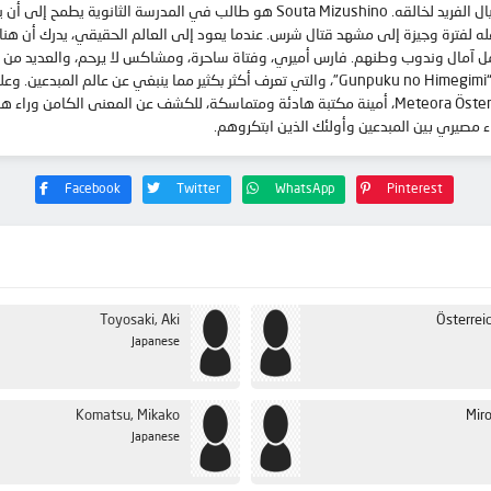
لقد صمم البشر عوالم لا تعد ولا تحصى، كل واحد منها ولد من الخيال الفريد لخالقه. ushino
ه لفترة وجيزة إلى مشهد قتال شرس. عندما يعود إلى العالم الحقيقي، يدرك أن هناك شي
ل آمال وندوب وطنهم. فارس أميري، وفتاة ساحرة، ومشاكس لا يرحم، والعديد من الآ
غموضًا هي امرأة ترتدي الزي العسكري الكامل، يُطلق عليها اسم “Gunpuku no Himegimi”، والتي تعرف 
تنتمي إليه. في هذه الأثناء، يعمل Souta وSelesia معًا مع Meteora Österreich، أمينة مكتبة هادئة ومت
 مصيري بين المبدعين وأولئك الذين ابتكروهم.
Facebook
Twitter
WhatsApp
Pinterest
Toyosaki, Aki
Österrei
Japanese
Komatsu, Mikako
Miro
Japanese