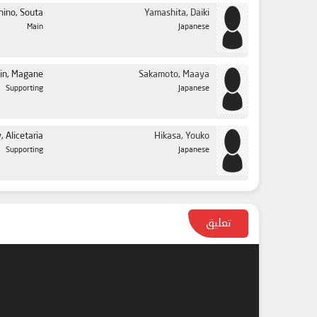
hino, Souta
Yamashita, Daiki
Main
Japanese
uin, Magane
Sakamoto, Maaya
Supporting
Japanese
, Alicetaria
Hikasa, Youko
Supporting
Japanese
تعليق