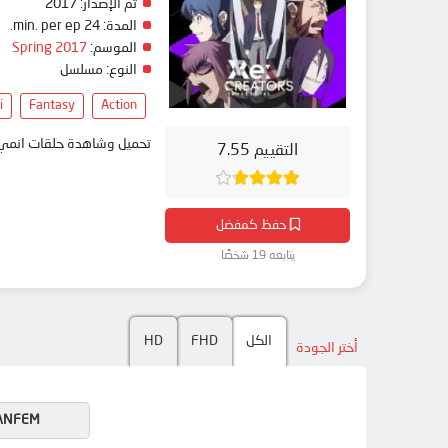
تم الإصدار:
2017
المدة:
24 min. per ep.
الموسم:
Spring 2017
النوع:
مسلسل
i
Fantasy
Action
تحميل وشاهدة حلقات انمي Re:Creators مترجم بعدة جودات على موقع انمي دار - medar
التقييم 7.55
حفظ كمفضل
يتابعه 19 شخصًا
الكل
FHD
HD
أختر الجودة
ANFEM