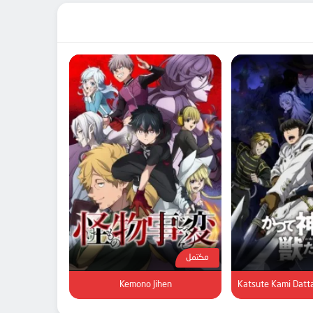
مكتمل
Kemono Jihen
Katsute Kami Datt