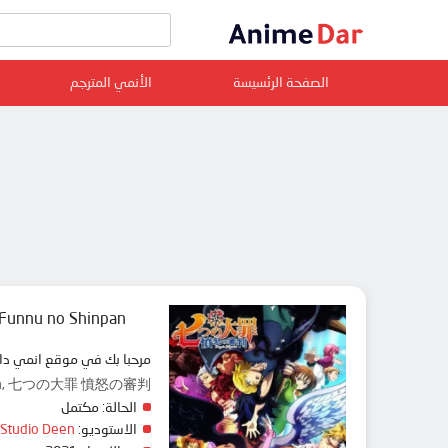
الصفحة الرئسيسة
الأنمي المترجم
 Funnu no Shinpan
مرحبا بك في موقع انمي دار animedar نقدم لك حلقات انمي Nanatsu no Taizai: Funnu no Shinpan مترجم عربي بجودة عالية على سرفرات متعددة, مشاهد
o Shinpan, 七つの大罪 憤怒の審判
الحالة:
مكتمل
الاستوديو:
Studio Deen