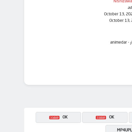
Nishizaw
ad
October 13, 20
October 13,
OK
OK
MP4UPL