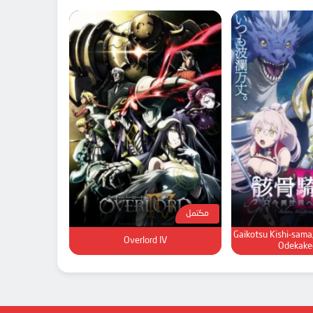
مكتمل
Gaikotsu Kishi-sama
Overlord IV
Odekakec