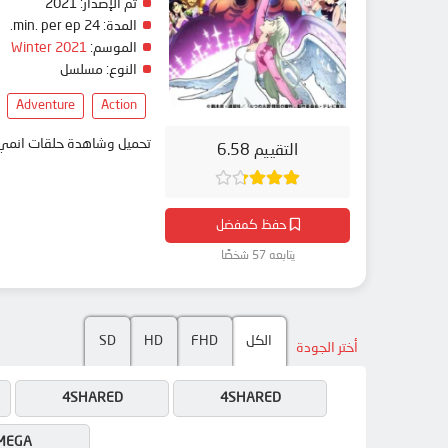
تم الإصدار:
2021
المدة:
24 min. per ep.
الموسم:
Winter 2021
النوع:
مسلسل
Adventure
Action
تحميل وشاهدة حلقات انمي Nanatsu no Taizai: Funnu no Shinpan مترجم بعدة جودات على موقع انمي دار - edar
التقييم 6.58
حفظ كمفضل
يتابعه 57 شخصًا
الكل
FHD
HD
SD
أختر الجودة
4SHARED
4SHARED
MEGA