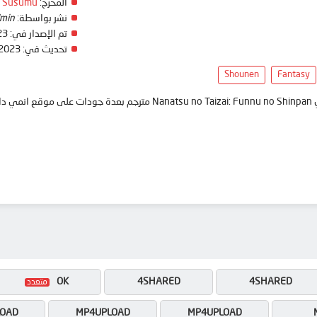
المخرج:
a Susumu
نشر بواسطة:
min
تم الإصدار في:
23
تحديث في:
 2023
Shounen
Fantasy
anim
OK
4SHARED
4SHARED
OAD
MP4UPLOAD
MP4UPLOAD