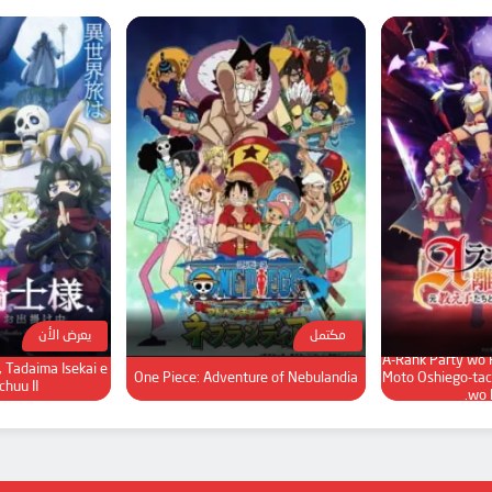
مكتمل
يعرض الأن
A-Rank Party wo R
, Tadaima Isekai e
One Piece: Adventure of Nebulandia
Moto Oshiego-tac
huu II
wo 