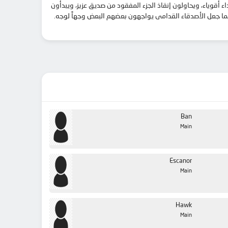
ه مملكة ليونز تهديدًا جديدًا، تنقسم الخطايا السبع المميتة من أجل هزيمة قوة معادية تمتد عبر بريتانيا. مع انقسام أعضائهم، يواجهون 3 أعداء أقوياء، ويحاولون إنقاذ الجزء المفقود من صديق عزيز، ويبدأون
ع ذلك، كل شيء ليس تماما كما يبدو. على طول الطريق، تم الكشف عن حقيقة ما أدى إلى نهاية الحرب المقدسة قبل 3000 عام، مما جعل الأصدقاء القدامى يواجهون بعضهم البعض وجهاً لوجه.
Ban
Main
Escanor
Main
Hawk
Main