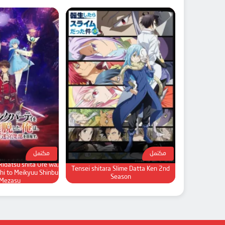
مكتمل
مكتمل
idatsu shita Ore wa,
Tensei shitara Slime Datta Ken 2nd
hi to Meikyuu Shinbu
Season
Mezasu.