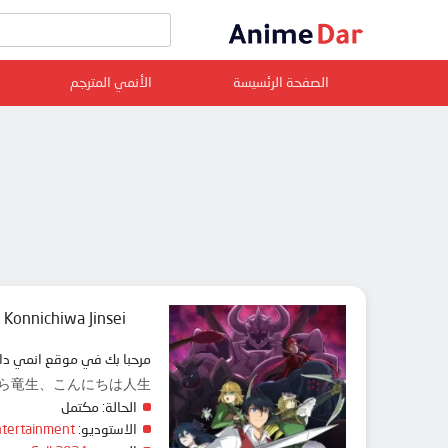
الصفحة الرئسيسة
الأنمي المترجم
 Konnichiwa Jinsei
مرحبا بك في موقع انمي دار animedar نقدم لك حلقات انمي Sayounara Ryuusei, Konnichiwa Jinsei مترجم عربي بجودة عالية على سرفرات متعددة, مشاهد
ife, さようなら竜生、こんにちは人生
الحالة:
مكتمل
الاستوديو:
tertainment