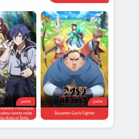
مكتمل
مكتمل
Yobareta Motoeiyuu
suihou sareta node
Busamen Gachi Fighter
kiru Koto ni Shita