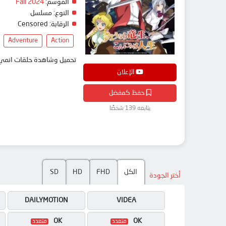
الموسم:
Fall 2024
النوع:
مسلسل
الرقابة:
Censored
Adventure
Action
تحميل وشاهدة حلقات انمي Sayounara Ryuusei, Konnichiwa Jinsei مترجم بعدة جودات على موقع انمي دار - edar
الإعلان
حفظ كمفضل
يتابعه 139 شخصًا
الكل
FHD
HD
SD
أختر الجودة
DAILYMOTION
VIDEA
OK
OK