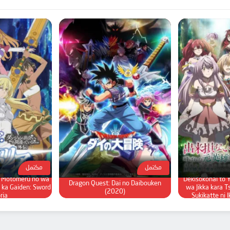
مكتمل
مكتمل
o Motomeru no wa
Dekisokonai to 
Dragon Quest: Dai no Daibouken
 ka Gaiden: Sword
wa Jikka kara T
(2020)
ria
Sukikatte ni I