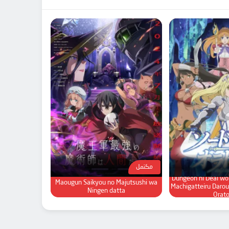
مكتمل
Dungeon ni Deai w
Maougun Saikyou no Majutsushi wa
Machigatteiru Darou
Ningen datta
Orato