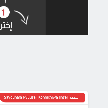
ملخص Sayounara Ryuusei, Konnichiwa Jinsei