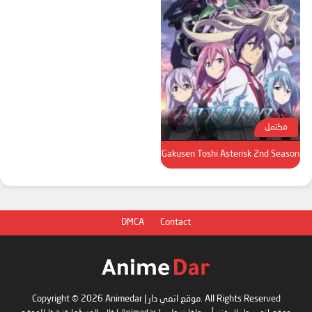
مكتمل
Gakusen Toshi Asterisk 2nd Season
DMCA
Contact
Copyright © 2026 Animedar | موقع انمي دار. All Rights Reserved