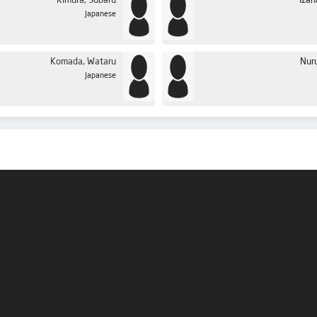
Kimura, Subaru
Izan
Japanese
Komada, Wataru
Nur
Japanese