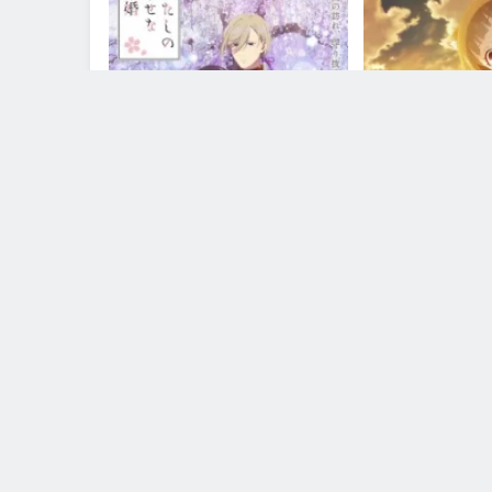
مكتمل
Watashi no Shiawase na Kekkon 2nd
Ookami to Koushi
Season
Meets the 