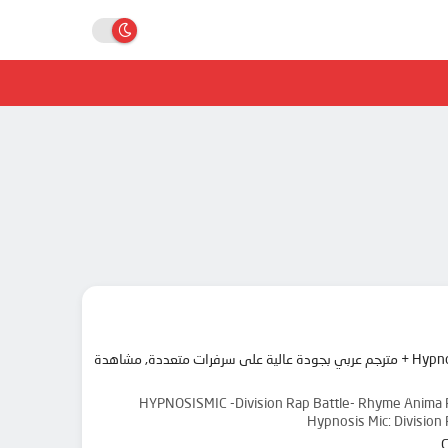
مرحبا بك في موقع انمي دار animedar نقدم لك حلقات انمي Hypnosis Mic: Division Rap Battle – Rhyme Anima + مترجم عربي بجودة عالية على سرفرات متعددة, مشاهدة
HYPNOSISMIC -Division Rap Battle- Rhyme Anima P
Hypnosis Mic: Divis