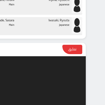
ami, Hifumi
Kijima, Ryuuichi
Main
Japanese
ude, Sasara
Iwasaki, Ryouta
Main
Japanese
تعليق