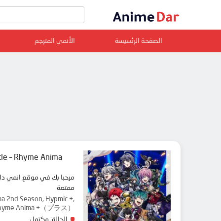
الصفحة الرئسيسة
الأنمي المترجم
le – Rhyme Anima +
ممتعة
ma 2nd Season, Hypmic +,
le- Rhyme Anima +（プラス）
الحالة:
مكتمل