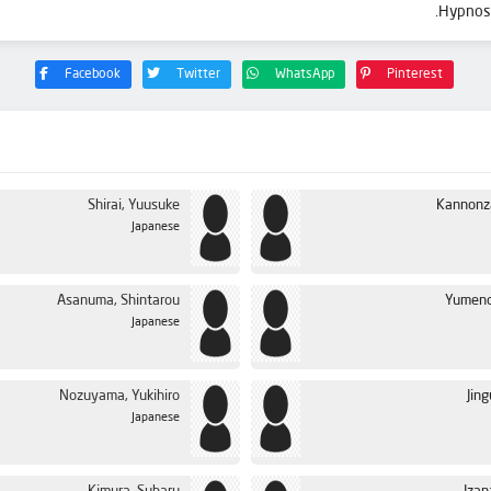
Facebook
Twitter
WhatsApp
Pinterest
Shirai, Yuusuke
Kannonz
Japanese
Asanuma, Shintarou
Yumeno
Japanese
Nozuyama, Yukihiro
Jing
Japanese