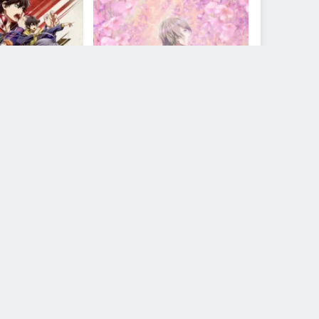
مكتمل
مكتمل
vision Rap Battle –
Watashi no Shiawase na Kekkon
e Anima