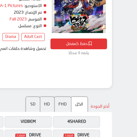
A-1 Pictures
الاستوديو:
2023
تم الإصدار:
Fall 2023
الموسم:
النوع:
مسلسل
Drama
Adult Cast
حفظ كمفضل
تحميل وشاهدة حلقات Hypnosis Mic: Division Rap Battle – Rhyme Anima + مترجم بعدة جودات على موقع انمي دار - animedar
يتابعه 9 شخصًا
SD
HD
FHD
الكل
أختر الجودة
VIDBEM
4SHARED
DRIVE
DRIVE