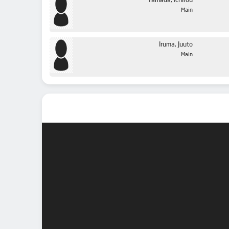
Yamada, Ichirou
Main
Iruma, Juuto
Main