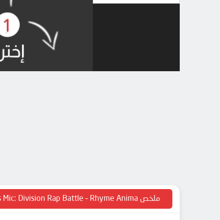
ملخص Hypnosis Mic: Division Rap Battle – Rhyme Anima +