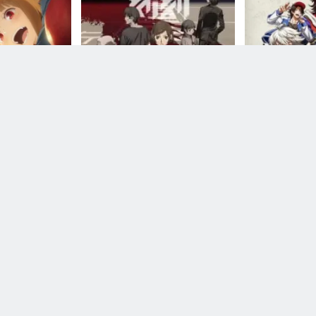
مكتمل
مكتمل
nryou: Merchant
Hypnosis Mic: Di
Kokkoku
Wise Wolf
Rhym
DMCA
Contact