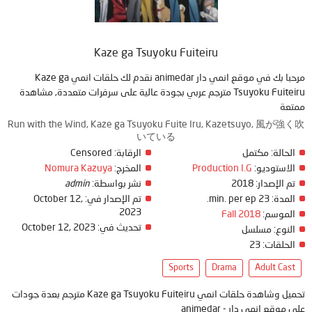
Kaze ga Tsuyoku Fuiteiru
مرحبا بك في موقع انمي دار animedar نقدم لك حلقات انمي Kaze ga
Tsuyoku Fuiteiru مترجم عربي بجودة عالية على سرفرات متعددة, مشاهدة
ممتعة
Run with the Wind, Kaze ga Tsuyoku Fuite Iru, Kazetsuyo, 風が強く吹
いている
الحالة:
مكتمل
الرقابة:
Censored
الاستوديو:
Production I.G
المخرج:
Nomura Kazuya
تم الإصدار:
2018
نشر بواسطة:
admin
المدة:
23 min. per ep.
تم الإصدار في:
October 12,
2023
الموسم:
Fall 2018
تحديث في:
October 12, 2023
النوع:
مسلسل
الحلقات:
23
Sports
Drama
Adult Cast
تحميل وشاهدة حلقات انمي Kaze ga Tsuyoku Fuiteiru مترجم بعدة جودات
على موقع انمي دار - animedar