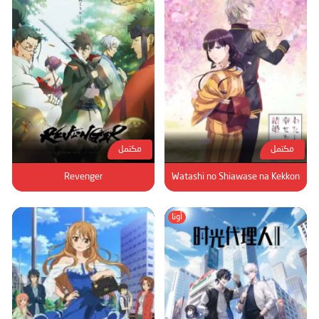
مكتمل
مكتمل
Revenger
Watashi no Shiawase na Kekkon
أونا