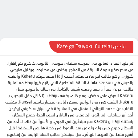
الحلقة 9
الحلقة 10
الحلقة 11
الحلقة 12
الحلقة 13
ملخص Kaze ga Tsuyoku Fuiteiru
الحلقة 14
تم طرد العداء السابق في مدرسة سينداي جوسي الثانوية، كاكيرو كوراهارا،
الحلقة 15
من متجر صغير بتهمة السرقة من المتاجر. يتخلص من مطارده، ويقابل هايجي
الحلقة 16
كيوزي، وهو طالب آخر من جامعته. أعجب Haiji بخفة حركة Kakeru وأقنعه
بالعيش في Chikusei-sou، الشقة المتداعية التي يقيم فيها Haiji مع ثمانية
الحلقة 17
طلاب آخرين. بعد أن فقد وديعة شقته بالكامل في صالة ما جونغ، يقبل
الحلقة 18
Kakeru العرض على مضض. ومع ذلك، يكشف Haiji سرًا خلال حفل الترحيب بـ
Kakeru: الشقة هي في الواقع مسكن لنادي مضمار جامعة Kansei. يكشف
الحلقة 19
النقاب عن هدفه النهائي المتمثل في المشاركة في سباق هاكوني إيكيدن –
الحلقة 20
أحد أبرز سباقات الماراثون الجامعي في اليابان. لسوء الحظ، جميع السكان
باستثناء Haiji و Kakeru هم مبتدئون في الجري. والأسوأ من ذلك، لا أحد من
الحلقة 21
السكان مهتم حتى ولو ولو عن بعد بالتورط في خطة هايجي السخيفة! قبل
أشهر فقط من الموعد النهائي، هل سيتمكن طالب السنة الرابعة من إقناعهم
الحلقة 22