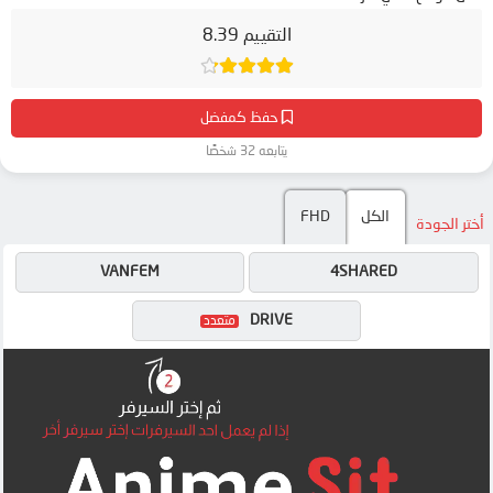
التقييم 8.39
حفظ كمفضل
يتابعه 32 شخصًا
الكل
FHD
أختر الجودة
VANFEM
4SHARED
DRIVE