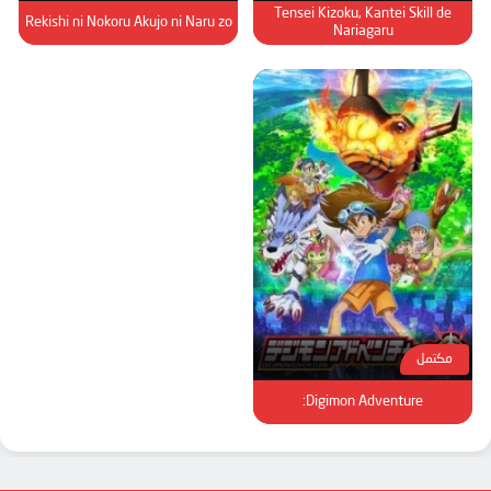
Tensei Kizoku, Kantei Skill de
Rekishi ni Nokoru Akujo ni Naru zo
Nariagaru
مكتمل
Digimon Adventure: