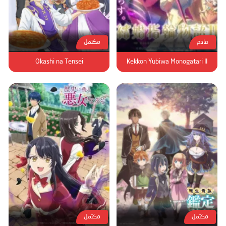
قادم
مكتمل
Okashi na Tensei
Kekkon Yubiwa Monogatari II
مكتمل
مكتمل