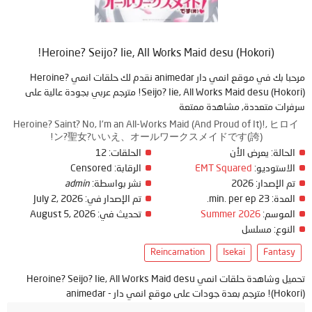
Heroine? Seijo? Iie, All Works Maid desu (Hokori)!
مرحبا بك في موقع انمي دار animedar نقدم لك حلقات انمي Heroine?
Seijo? Iie, All Works Maid desu (Hokori)! مترجم عربي بجودة عالية على
سرفرات متعددة, مشاهدة ممتعة
Heroine? Saint? No, I'm an All-Works Maid (And Proud of It)!, ヒロイ
ン?聖女?いいえ、オールワークスメイドです(誇)!
الحالة:
يعرض الأن
الحلقات:
12
الاستوديو:
EMT Squared
الرقابة:
Censored
تم الإصدار:
2026
نشر بواسطة:
admin
المدة:
23 min. per ep.
تم الإصدار في:
July 2, 2026
الموسم:
Summer 2026
تحديث في:
August 5, 2026
النوع:
مسلسل
Reincarnation
Isekai
Fantasy
تحميل وشاهدة حلقات انمي Heroine? Seijo? Iie, All Works Maid desu
(Hokori)! مترجم بعدة جودات على موقع انمي دار - animedar