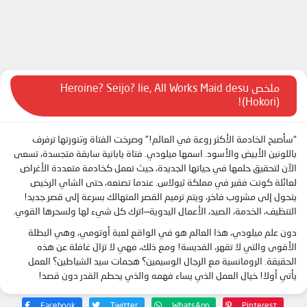
ملخص Heroine? Seijo? Iie, All Works Maid desu
(Hokori)!
“سأصبح الخادمة الأكثر روعة في العالم!” وصرخت الفتاة وتنورتها ترفرف
باللونين الأبيض والأسود. اسمها ميلودي. فتاة يابانية سابقة متجسدة، تسعى
الآن لتحقيق حلمها في حياتها الجديدة، حيث تعمل كخادمة متعددة الأغراض
لعائلة كونت فقير في مملكة ثيولاس. عندما تصنعه، حتى الشاي الرخيص
يتحول إلى مشروب فاخر، ويتم ترميم القصر المتهالك بسرعة إلى قصر جديد!
التنظيف، الخدمة، الصيد، الأعمال اليدوية—اترك كل شيء لها ولسحرها القوي.
دون علم ميلودي، هذا العالم هو في الواقع لعبة أوتومي، وهي البطلة
الأقوى والتي لا تقهر، القديسة! ومع ذلك، فهي لا تزال غافلة عن هذه
الحقيقة. الرومانسية مع الرجال الوسيمين؟ هجمات سيد الشياطين؟ العمل
يأتي أولا! خيال العمل الذي يساء فهمه والذي يحطم القدر دون قصد!
Facebook
Twitter
WhatsApp
Pinterest