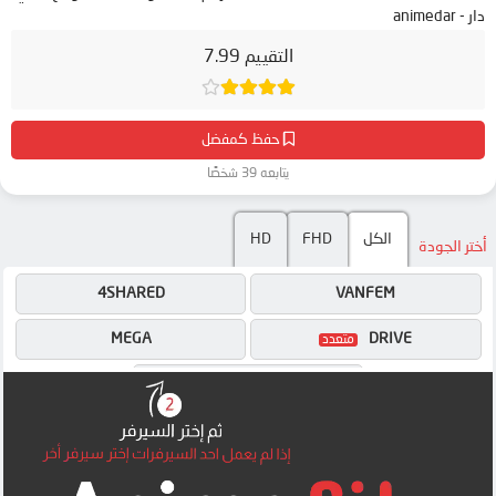
دار - animedar
التقييم 7.99
حفظ كمفضل
يتابعه 39 شخصًا
الكل
FHD
HD
أختر الجودة
4SHARED
VANFEM
MEGA
DRIVE
MP4UPLOAD