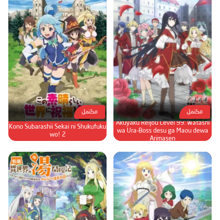
مكتمل
مكتمل
Akuyaku Reijou Level 99: Watashi
Kono Subarashii Sekai ni Shukufuku
wa Ura-Boss desu ga Maou dewa
wo! 2
Arimasen