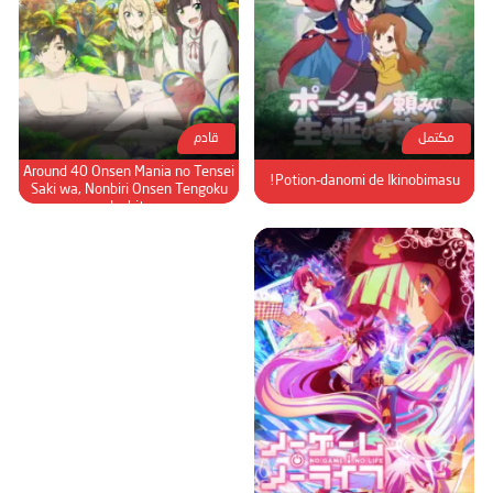
مكتمل
قادم
Meitou "Isekai no Yu" Kaitakuki:
Around 40 Onsen Mania no Tensei
Potion-danomi de Ikinobimasu!
Saki wa, Nonbiri Onsen Tengoku
deshita