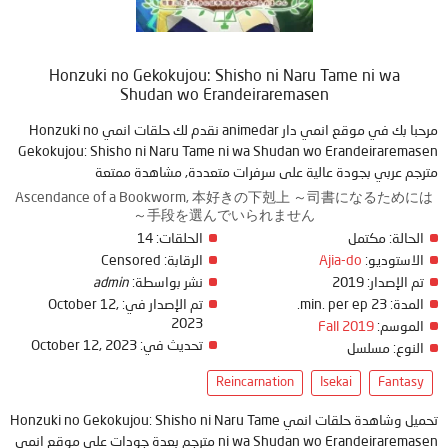
Honzuki no Gekokujou: Shisho ni Naru Tame ni wa
Shudan wo Erandeiraremasen
مرحبا بك في موقع انمي دار animedar نقدم لك حلقات انمي Honzuki no
Gekokujou: Shisho ni Naru Tame ni wa Shudan wo Erandeiraremasen
مترجم عربي بجودة عالية على سرفرات متعددة, مشاهدة ممتعة
Ascendance of a Bookworm, 本好きの下剋上 ～司書になるためには
手段を選んでいられません～
الحالة:
مكتمل
الحلقات:
14
الاستوديو:
Ajia-do
الرقابة:
Censored
تم الإصدار:
2019
نشر بواسطة:
admin
المدة:
23 min. per ep.
تم الإصدار في:
October 12,
2023
الموسم:
Fall 2019
تحديث في:
October 12, 2023
النوع:
مسلسل
Reincarnation
Isekai
Fantasy
تحميل وشاهدة حلقات انمي Honzuki no Gekokujou: Shisho ni Naru Tame
ni wa Shudan wo Erandeiraremasen مترجم بعدة جودات على موقع انمي