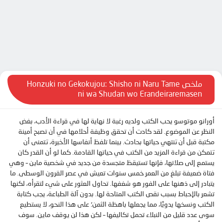
الحلقة 9
الحلقة 10
الحلقة 11
الحلقة 12
الحلقة 13
ملخص Honzuki no Gekokujou: Shisho ni Naru Tame
ni wa Shudan wo Erandeiraremasen
الحلقة 14
أورانو موتوسو يحب الكتب ولديه رغبة لا نهاية لها في قراءة الأدب، بغض
النظر عن الموضوع. لقد كادت أن تحقق وظيفة أحلامها في أن تصبح أمينة
مكتبة قبل أن تنتهي حياتها بحادث. بينما تلفظ أنفاسها الأخيرة، تتمنى أن
تتمكن من قراءة المزيد من الكتب في حياتها القادمة. كما لو أن القدر كان
يستمع إلى صلاتها، فإنها تستيقظ متجسدة من جديد في شخصية ماين – وهي
فتاة ضعيفة تبلغ من العمر خمس سنوات تعيش في عصر القرون الوسطى. ما
يتبادر إلى ذهنها على الفور هو شغفها. تحاول العثور على شيء لتقرأه، لكنها
تشعر بالإحباط بسبب نقص الكتب المتاحة لها. بدون آلة الطباعة، يجب كتابة
الكتب ونسخها يدويًا، مما يجعلها باهظة الثمن؛ على هذا النحو، لا يستطيع
سوى عدد قليل من النبلاء تحمل تكاليفها – لكن هذا لن يوقف ماين. سوف