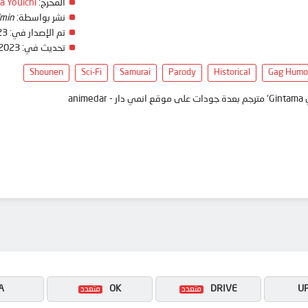
المخرج:
ta Youichi
نشر بواسطة:
min
تم الإصدار في:
23
تحديث في:
 2023
Shounen
Sci-Fi
Samurai
Parody
Historical
Gag Humo
ani
A
OK
DRIVE
U