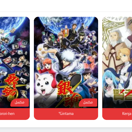
مكتمل
مكتمل
orori-hen
Gintama°
Kenja