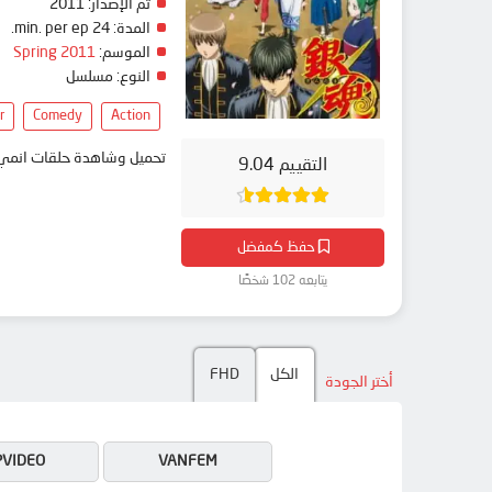
تم الإصدار:
2011
المدة:
24 min. per ep.
الموسم:
Spring 2011
النوع:
مسلسل
r
Comedy
Action
تحميل وشاهدة حلقات انمي Gintama' مترجم بعدة جودات على موقع انمي دار - medar
التقييم 9.04
حفظ كمفضل
يتابعه 102 شخصًا
الكل
FHD
أختر الجودة
PVIDEO
VANFEM