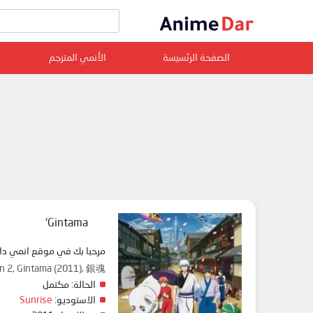
الصفحة الرئسيسة
الأنمي المترجم
Gintama'
مرحبا بك في موقع انمي دار animedar نقدم لك حلقات انمي Gintama' مترجم عربي بجودة عالية على سرفرات متعددة, مشاهدة 
 2, Gintama (2011), 銀魂'
الحالة:
مكتمل
الاستوديو:
Sunrise