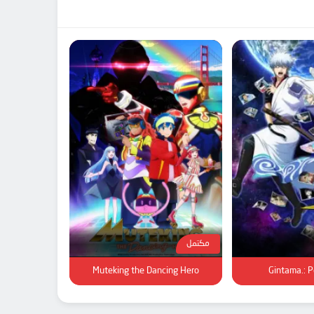
مكتمل
Muteking the Dancing Hero
Gintama.: P