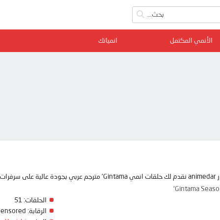
الأنمي المكتمل
انمياتك
ممتعة
Gintama Season
الحلقات:
51
الرقابة:
Censored