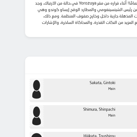
بعد توقف لمدة عام، يعود شينباتشي شيمورا إلى إيدو، ليعثر على مفاجأة مروعة: أصبح جينتوكي وكاجورا، زملائه أعضاء يوروزويا، شخصيتين مختلفتين تمامًا! أثناء فراره من مقر Yorozuya في حالة من الارتباك، وجد
وتاي تزوجت من رئيس الشينسينغومي والمطارد الوقح إيساو كوندو وهي
على الانضمام إلى Shinsengumi بناءً على طلب Otae وKondou ويجد المزيد من التحولات المذهلة جارية داخل وخارج صفوف المنظمة. ومع ذلك،
لمزيد من النكات القذرة، والمحاكاة الساخرة، والإشارات
Sakata, Gintoki
Main
Shimura, Shinpachi
Main
Hijikata, Toushirou