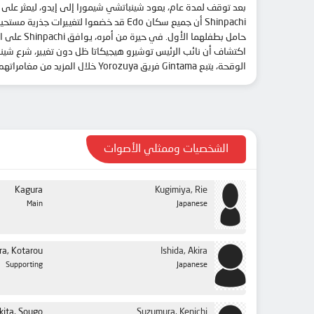
الحلقة 27
Shinpachi أن جميع سكان Edo قد خضعوا
الحلقة 28
الحلقة 29
اكتشاف أن نائب الرئيس توشيرو هيجيكاتا ظل دون تغيير، شرع شينب
الوقحة، يتبع Gintama فريق Yorozuya خلال المزيد من مغامراتهم السيئة في عالم Edo النابض بالحياة والمليء بالكائنات الفضائية.
الحلقة 30
الحلقة 31
الحلقة 32
الحلقة 33
الشخصيات وممثلي الأصوات
الحلقة 34
الحلقة 35
Kagura
Kugimiya, Rie
Main
Japanese
الحلقة 36
الحلقة 37
ra, Kotarou
Ishida, Akira
الحلقة 38
Supporting
Japanese
الحلقة 39
الحلقة 40
kita, Sougo
Suzumura, Kenichi