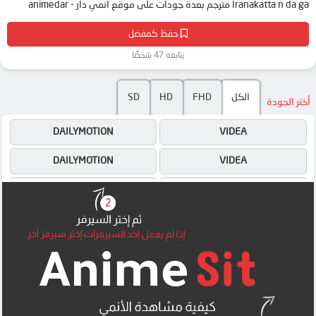
Iranakatta n da ga مترجم بعدة جودات على موقع انمي دار - animedar
حفظ كمفضل
يتابعه 47 شخصًا
SD
HD
FHD
الكل
أختر الجودة
DAILYMOTION
VIDEA
DAILYMOTION
VIDEA
4SHARED
4SHARED
OK
OK
MEGA
OK
MEGA