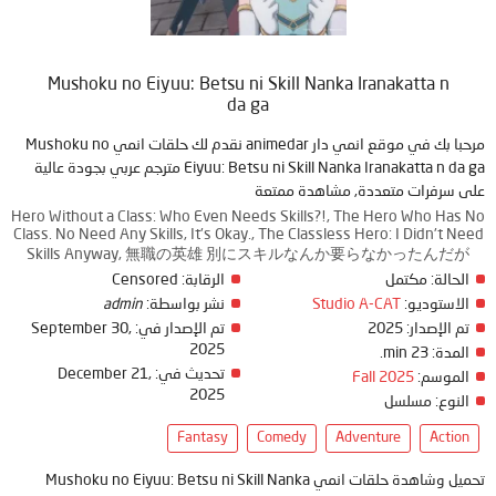
Mushoku no Eiyuu: Betsu ni Skill Nanka Iranakatta n
da ga
مرحبا بك في موقع انمي دار animedar نقدم لك حلقات انمي Mushoku no
Eiyuu: Betsu ni Skill Nanka Iranakatta n da ga مترجم عربي بجودة عالية
على سرفرات متعددة, مشاهدة ممتعة
Hero Without a Class: Who Even Needs Skills?!, The Hero Who Has No
Class. No Need Any Skills, It's Okay., The Classless Hero: I Didn't Need
Skills Anyway, 無職の英雄 別にスキルなんか要らなかったんだが
Censored
الرقابة:
مكتمل
الحالة:
admin
نشر بواسطة:
Studio A-CAT
الاستوديو:
September 30,
تم الإصدار في:
2025
تم الإصدار:
2025
23 min.
المدة:
December 21,
تحديث في:
Fall 2025
الموسم:
2025
النوع:
مسلسل
Fantasy
Comedy
Adventure
Action
تحميل وشاهدة حلقات انمي Mushoku no Eiyuu: Betsu ni Skill Nanka