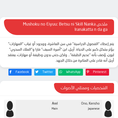
الحلقة 11
الحلقة 12
ملخص Mushoku no Eiyuu: Betsu ni Skill Nanka
Iranakatta n da ga
يتم إعطاء “الفصول الدراسية” في سن العاشرة، ووجود أو غياب “المهارات”
يؤثر بشكل كبير على الحياة. أريل، ابن “أميرة السيف” فارا و”الملك السحري”
ليون، وُصف بأنه “عديم الطبقة”… ولكن حتى بدون وظيفة أو مهارات، يعتقد
أريل أنه قادر على المثابرة من خلال الجهد.
Facebook
Twitter
WhatsApp
Pinterest
الشخصيات وممثلي الأصوات
Arel
Ono, Kensho
Main
Japanese