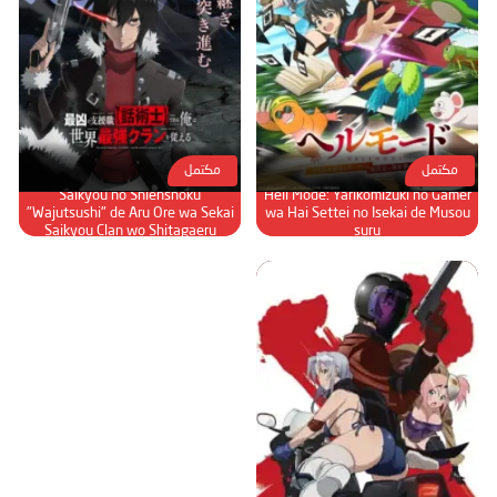
مكتمل
مكتمل
Saikyou no Shienshoku
Hell Mode: Yarikomizuki no Gamer
"Wajutsushi" de Aru Ore wa Sekai
wa Hai Settei no Isekai de Musou
Saikyou Clan wo Shitagaeru
suru