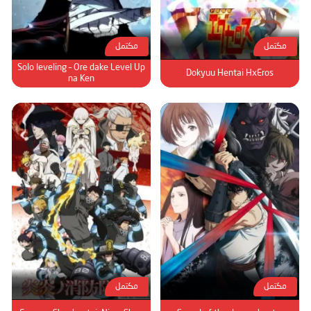
مكتمل
مكتمل
Solo leveling – Ore dake Level Up
Dokyuu Hentai HxEros
na Ken
مكتمل
مكتمل