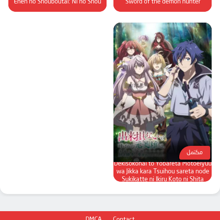
Enen no Shouboutai: Ni no Shou
Sword of the demon hunter
مكتمل
Dekisokonai to Yobareta Motoeiyuu
wa Jikka kara Tsuihou sareta node
Sukikatte ni Ikiru Koto ni Shita
DMCA
Contact