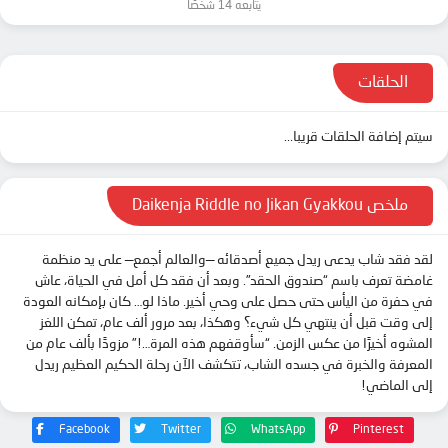
يتابعه 14 شخصًا
الحلقات
سيتم إضافة الحلقات قريبا...
ملخص Daikenja Riddle no Jikan Gyakkou
لقد فقد شاب يدعى ريدل جميع أصدقائه —والعالم أجمع— على يد منظمة
غامضة تعرف باسم “صندوق الحقد”. وبعد أن فقد كل أمل في الحياة، عاش
في حفرة من اليأس حتى حصل على وحي أخير. ماذا لو… كان بإمكانه العودة
إلى وقت قبل أن ينتهي كل شيء؟ وهكذا، بعد مرور ألف عام، تمكن اللغز
المشوه أخيرًا من عكس الزمن. “سأوقفهم هذه المرة…!” مزودًا بألف عام من
المعرفة والخبرة في جسده الشاب، تتكشف الآن رحلة الحكيم العظيم ريدل
إلى الماضي!
Facebook
Twitter
WhatsApp
Pinterest