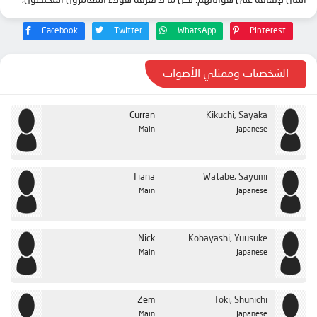
Facebook
Twitter
WhatsApp
Pinterest
الشخصيات وممثلي الأصوات
Curran
Kikuchi, Sayaka
Main
Japanese
Tiana
Watabe, Sayumi
Main
Japanese
Nick
Kobayashi, Yuusuke
Main
Japanese
Zem
Toki, Shunichi
Main
Japanese