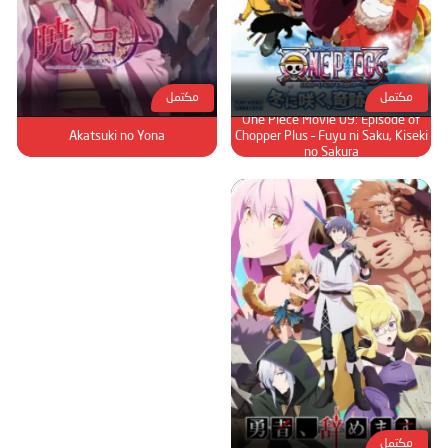
مكتمل
مكتمل
One Piece Movie 09: Episode of
Akatsuki no Yona
Chopper Plus – Fuyu ni Saku, Kiseki
no Sakura
مكتمل