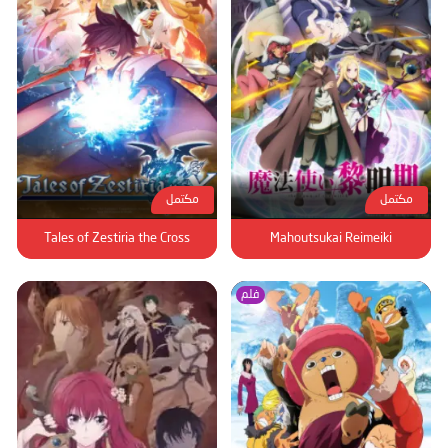
مكتمل
مكتمل
Tales of Zestiria the Cross
Mahoutsukai Reimeiki
فلم