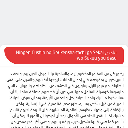
الحلقة 8
UQLOAD
UPTOSTREAM
الحلقة 9
الحلقة 10
DOOD
DOOD
الحلقة 11
DOOD
DOOD
الحلقة 12
DOOD
DOOD
ملخص Ningen Fushin no Boukensha-tachi ga Sekai
MP4UPLOAD
DOOD
wo Sukuu you desu
يظهر كل من المغامر المخضرم نيك، والساحرة تيانا، ورجل الدين زيم، ونصف
التنين كوران بمفردهم في إحدى الحانات، ليجدوا أنفسهم جالسين على نفس
الطاولة. مع مرور الليل، يتناوبون في الكشف عن شكاواهم والهوايات التي
مارسوها كوسيلة للتعامل معها. في حين أن قصصهم مختلفة تماما، إلا أن
هناك خيط مشترك واحد: الخيانة. كل واحد من الأربعة، بعد أن تعرض للخيانة
المريرة من قبل شخص يعتز به، طور عدم ثقة عميق في الإنسانية. ولكن
بالإضافة إلى وجهات نظرهم العالمية المتشابهة، فإن الأربعة لديهم قاسم
مشترك آخر: النقص الحاد في الأموال. بعد أن أدركوا أن الأمور لا يمكن أن
تستمر كما هي، قرروا تشكيل حزب، ورفع رتبتهم، وجني أكبر قدر ممكن من
المال لإنفاقه على هواياتهم. لكن ما لا يعرفه هؤلاء المغامرون المحبطون،