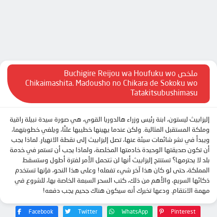
ملخص Buchigire Reijou wa Houfuku wo
Chikaimashita. Madousho no Chikara de Sokoku wo
Tatakitsubushimasu
إليزابيث ليستون، ابنة رئيس وزراء هالدوريا القوي، هي صورة سيدة نبيلة راقية
وملكة المستقبل المثالية. ولكن عندما يهينها خطيبها علنًا، ويلغي خطوبتهما،
ويبدأ في نشر شائعات سيئة عنها، تصل إليزابيث إلى نقطة الانهيار. لماذا يجب
أن تكون صديقتها الوحيدة خادمتها المخلصة، ولماذا يجب أن تستمر في خدمة
بلد لا يحترمها؟ تستنتج إليزابيث أنها لن تتحمل الأمر لفترة أطول وستسقط
المملكة، حتى لو كان هذا آخر شيء تفعله! وعلى هذا النحو، فإنها تستخدم
ذكائها السريع، والأهم من ذلك، كتب السحر السبعة الخاصة بها، للشروع في
مهمة الانتقام. ودعها تخبرك أنه سيكون هناك جحيم يجب دفعه!
Facebook
Twitter
WhatsApp
Pinterest