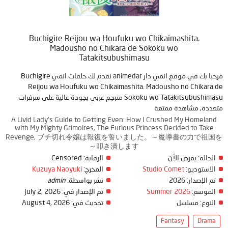
Buchigire Reijou wa Houfuku wo Chikaimashita.
Madousho no Chikara de Sokoku wo
Tatakitsubushimasu
مرحبا بك في موقع انمي دار animedar نقدم لك حلقات انمي Buchigire
Reijou wa Houfuku wo Chikaimashita. Madousho no Chikara de
Sokoku wo Tatakitsubushimasu مترجم عربي بجودة عالية على سرفرات
متعددة, مشاهدة ممتعة
A Livid Lady's Guide to Getting Even: How I Crushed My Homeland
with My Mighty Grimoires, The Furious Princess Decided to Take
Revenge, ブチ切れ令嬢は報復を誓いました。～魔導書の力で祖国を
叩き潰します～
الحالة:
يعرض الأن
الرقابة:
Censored
الاستوديو:
Studio Comet
المخرج:
Kuzuya Naoyuki
تم الإصدار:
2026
نشر بواسطة:
admin
الموسم:
Summer 2026
تم الإصدار في:
July 2, 2026
النوع:
مسلسل
تحديث في:
August 4, 2026
Fantasy
Drama