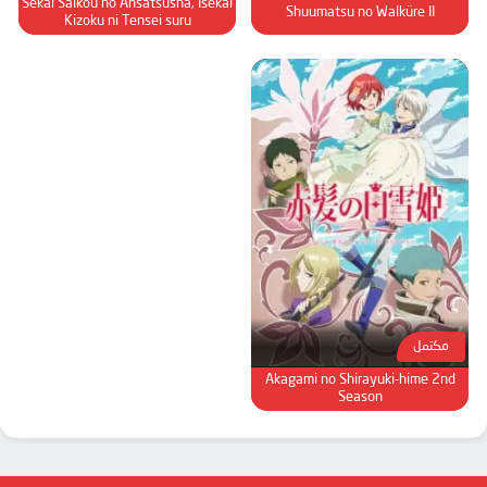
Sekai Saikou no Ansatsusha, Isekai
Shuumatsu no Walküre II
Kizoku ni Tensei suru
مكتمل
Akagami no Shirayuki-hime 2nd
Season