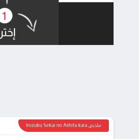
ملخص Irozuku Sekai no Ashita kara