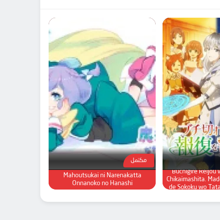
مكتمل
Buchigire Reijou
Mahoutsukai ni Narenakatta
Chikaimashita. Mad
Onnanoko no Hanashi
de Sokoku wo Tat