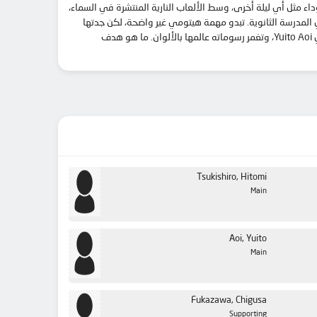
ء مثل أي ليلة أخرى، وسط الألعاب النارية المنتشرة في السماء،
وء القمر لمدة 60 عامًا، لإعادة هيتومي بالزمن إلى عام 2018 عندما كان كوهاكو في المدرسة الثانوية. تبدو مهمة هيتومي غير واضحة، لكن جدتها
تؤكد لها أنها ستعرف عندما تصل إلى هناك. بعد رحلة عبر الزمن على متن قطار يقوده مخلوق أصفر غريب، تجد هيتومي نفسها في غرفة الفنان الرواقي Yuito Aoi، وتغمر رسوماته عالمها بالألوان. ما هو هدف
Tsukishiro, Hitomi
Main
Aoi, Yuito
Main
Fukazawa, Chigusa
Supporting