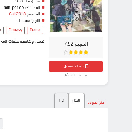
تم الإصدار:
2018
المدة:
24 min. per ep.
الموسم:
Fall 2018
النوع:
مسلسل
n
Fantasy
Drama
تحميل وشاهدة حلقات انمي Irozuku Sekai no Ashita kara مترجم بعدة جودات على موقع انمي دار - edar
التقييم 7.52
حفظ كمفضل
يتابعه 63 شخصًا
الكل
HD
أختر الجودة