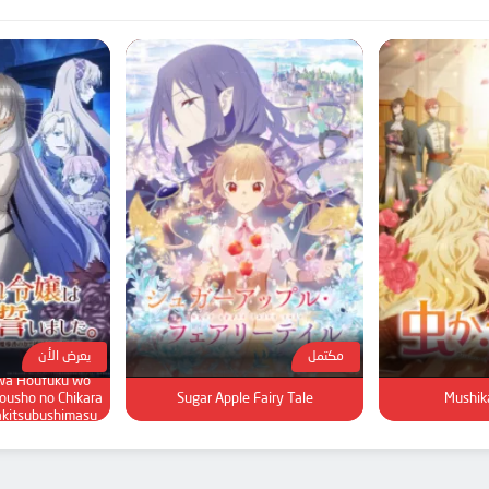
مكتمل
يعرض الأن
 wa Houfuku wo
ousho no Chikara
Sugar Apple Fairy Tale
Mushik
akitsubushimasu