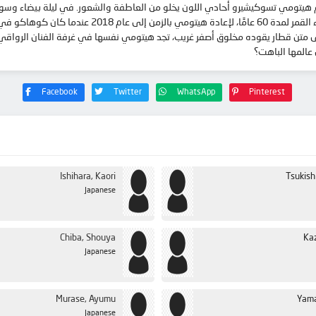
لم هيتومي تسوكيشيرو أحادي اللون يخلو من العاطفة والشعور. في ليلة بيضاء وسودا
تستحضر كوهاكو، جدة هيتومي، تعويذة، والتي كانت تستغل ض
عالمها الباهت؟
Facebook
Twitter
WhatsApp
Pinterest
Ishihara, Kaori
Tsukish
Japanese
Chiba, Shouya
Ka
Japanese
Murase, Ayumu
Yama
Japanese