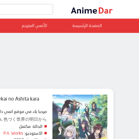
الصفحة الرئسيسة
الأنمي المترجم
kai no Ashita kara
مرحبا بك في موقع انمي دار animedar نقدم لك حلقات انمي Irozuku Sekai no Ashita kara مترجم عربي بجودة عالية على سرفرات متعددة, مشاهدة
 Colors, 色づく世界の明日から
الحالة:
مكتمل
الاستوديو:
P.A. Works