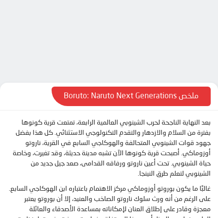
الحلقة 8
الحلقة 9
الحلقة 10
الحلقة 11
الحلقة 12
الحلقة 13
ملخص Boruto: Naruto Next Generations
الحلقة 14
بعد النهاية الناجحة لحرب الشينوبي العالمية الرابعة، تمتعت قرية كونوها
الحلقة 15
بفترة من السلام والازدهار والتقدم التكنولوجي الاستثنائي. كل هذا بفضل
الحلقة 16
جهود قوات الشينوبي المتحالفة والهوكاجي السابع في القرية، ناروتو
أوزوماكي. أصبحت قرية كونوها الآن تشبه مدينة حديثة، وقد تغيرت، وخاصة
الحلقة 17
حياة الشينوبي. تحت أعين ناروتو ورفاقه القدامى، صعد جيل جديد من
الحلقة 18
الشينوبي لتعلم طرق النينجا.
الحلقة 19
غالبًا ما يكون بوروتو أوزوماكي مركز الاهتمام باعتباره ابن الهوكاجي السابع.
على الرغم من أنه ورث سلوك ناروتو الصاخب والعنيد، إلا أن بوروتو يعتبر
الحلقة 20
معجزة وقادر على إطلاق العنان لإمكاناته بمساعدة الأصدقاء والعائلة