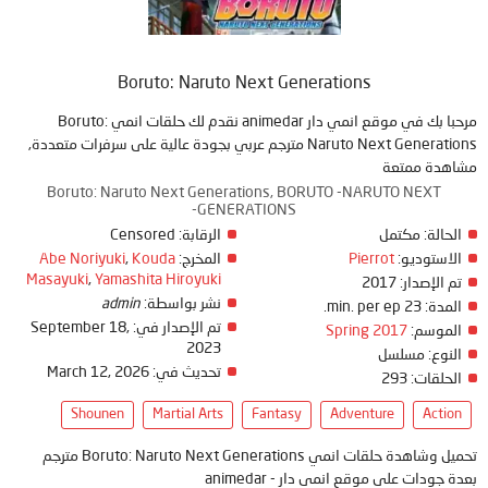
Boruto: Naruto Next Generations
مرحبا بك في موقع انمي دار animedar نقدم لك حلقات انمي Boruto:
Naruto Next Generations مترجم عربي بجودة عالية على سرفرات متعددة,
مشاهدة ممتعة
Boruto: Naruto Next Generations, BORUTO -NARUTO NEXT
GENERATIONS-
الحالة:
مكتمل
الرقابة:
Censored
الاستوديو:
Pierrot
المخرج:
Kouda
,
Abe Noriyuki
Masayuki
,
Yamashita Hiroyuki
تم الإصدار:
2017
نشر بواسطة:
admin
المدة:
23 min. per ep.
تم الإصدار في:
September 18,
الموسم:
Spring 2017
2023
النوع:
مسلسل
تحديث في:
March 12, 2026
الحلقات:
293
Shounen
Martial Arts
Fantasy
Adventure
Action
تحميل وشاهدة حلقات انمي Boruto: Naruto Next Generations مترجم
بعدة جودات على موقع انمي دار - animedar