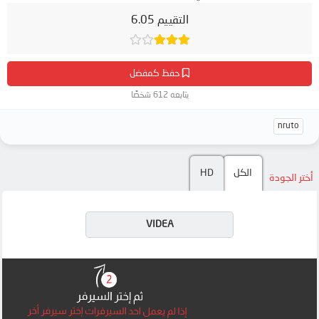
التقييم 6.05
حفظ كمفضل
يتابعه 612 شخصًا
nruto
الكل
HD
أختر الجودة
VIDEA