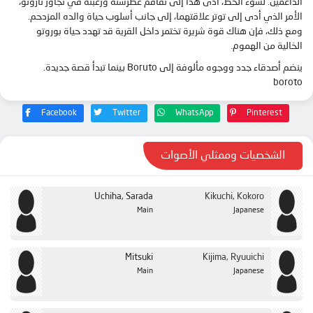
الداعمين. لسوء الحظ، أدى هذا إلى تفاقم غطرسته ورغبته في تجاوز ناروتو،
الحلقة 21
الأمر الذي أدى إلى توتر علاقتهما، إلى جانب أسلوب حياة والده المزدحم.
الحلقة 22
ومع ذلك، فإن هناك قوة شريرة تختمر داخل القرية قد تهدد حياة بوروتو
الخالية من الهموم.
الحلقة 23
ينضم أصدقاء جدد ووجوه مألوفة إلى Boruto بينما تبدأ قصة جديدة.
الحلقة 24
boroto
الحلقة 25
Facebook
Twitter
WhatsApp
Pinterest
الحلقة 26
الحلقة 27
الشخصيات وممثلي الأصوات
الحلقة 28
الحلقة 29
Uchiha, Sarada
Kikuchi, Kokoro
الحلقة 30
Main
Japanese
الحلقة 31
الحلقة 32
Mitsuki
Kijima, Ryuuichi
Main
Japanese
الحلقة 33
الحلقة 34