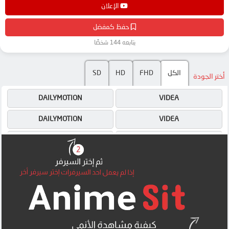
الإعلان
animedar
حفظ كمفضل
يتابعه 144 شخصًا
SD
HD
FHD
الكل
أختر الجودة
DAILYMOTION
VIDEA
DAILYMOTION
VIDEA
4SHARED
4SHARED
OK
OK
OK
OK
OK
OK
MEGA
MEGA