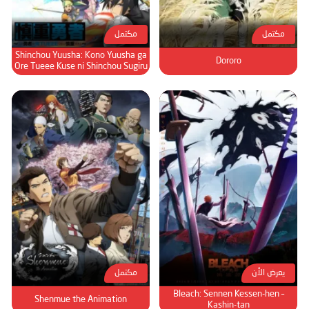
مكتمل
مكتمل
Shinchou Yuusha: Kono Yuusha ga
Dororo
Ore Tueee Kuse ni Shinchou Sugiru
يعرض الأن
مكتمل
Bleach: Sennen Kessen-hen –
Shenmue the Animation
Kashin-tan