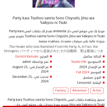
Party kara Tsuihou sareta Sono Chiyushi, Jitsu wa
Saikyou ni Tsuki
مرحبا بك في موقع انمي دار animedar نقدم لك حلقات انمي Party kara
Tsuihou sareta Sono Chiyushi, Jitsu wa Saikyou ni Tsuki مترجم عربي
بجودة عالية على سرفرات متعددة, مشاهدة ممتعة
The Healer Who Was Banished From His Party, Is, in Fact, the
Strongest, パーティーから追放されたその治癒師、実は最強につき
Oonishi Keisuke
المخرج:
مكتمل
الحالة:
admin
نشر بواسطة:
Studio Elle
الاستوديو:
August 21,
تم الإصدار في:
2024
تم الإصدار:
2024
Fall 2024
الموسم:
December 21,
تحديث في:
النوع:
مسلسل
2024
Censored
الرقابة:
Fantasy
Adventure
Action
تحميل وشاهدة حلقات انمي Party kara Tsuihou sareta Sono Chiyushi,
Jitsu wa Saikyou ni Tsuki مترجم بعدة جودات على موقع انمي دار -