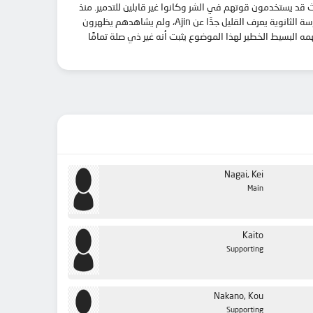
يفهم على أنهم تهديد للبشرية، حيث قد يستخدمون قوتهم في الشر وكانوا غير قابلين للتدمير. منذ
ذلك الحين، كلما تم العثور على أجين داخل المجتمع، يجب القبض عليهم واحتجازهم على الفور. يدرس Kei Nagai بجد ليصبح طبيبًا، وهو طالب في المدرسة الثانوية يعرف القليل جدًا عن Ajin، ولم يشاهدهم يظهرون
ر من الاهتمام في الفصل. ونتيجة لذلك، فإن فهمه البسيط الخطير لهذا الموضوع يثبت أنه غير ذي صلة تمامًا
Nagai, Kei
Main
Kaito
Supporting
Nakano, Kou
Supporting