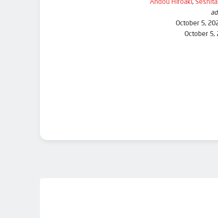
Andou Hiroaki
,
Seshita
ad
October 5, 20
October 5,