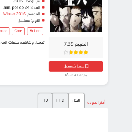
تم الإصدار:
2016
المدة:
24 min. per ep.
الموسم:
Winter 2016
النوع:
مسلسل
rror
Gore
Action
تحميل وشاهدة حلقات انمي Ajin مترجم بعدة جودات على موقع انمي دار - medar
التقييم 7.39
حفظ كمفضل
يتابعه 41 شخصًا
الكل
FHD
HD
أختر الجودة