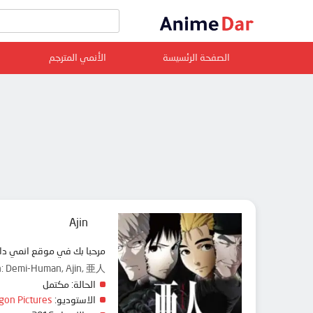
الصفحة الرئسيسة
الأنمي المترجم
Ajin
مرحبا بك في موقع انمي دار animedar نقدم لك حلقات انمي Ajin مترجم عربي بجودة عالية على سرفرات متعددة, مشاهدة 
n: Demi-Human, Ajin, 亜人
الحالة:
مكتمل
الاستوديو:
gon Pictures