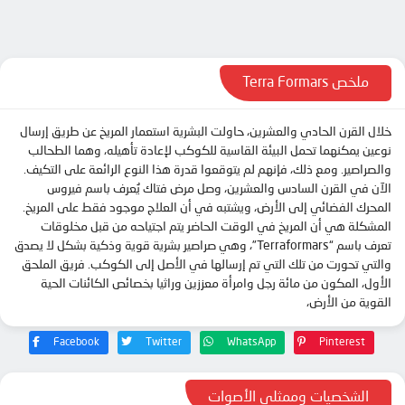
الحلقة 11
الحلقة 12
الحلقة 13
ملخص Terra Formars
خلال القرن الحادي والعشرين، حاولت البشرية استعمار المريخ عن طريق إرسال
نوعين يمكنهما تحمل البيئة القاسية للكوكب لإعادة تأهيله، وهما الطحالب
والصراصير. ومع ذلك، فإنهم لم يتوقعوا قدرة هذا النوع الرائعة على التكيف.
الآن في القرن السادس والعشرين، وصل مرض فتاك يُعرف باسم فيروس
المحرك الفضائي إلى الأرض، ويشتبه في أن العلاج موجود فقط على المريخ.
المشكلة هي أن المريخ في الوقت الحاضر يتم اجتياحه من قبل مخلوقات
تعرف باسم “Terraformars”، وهي صراصير بشرية قوية وذكية بشكل لا يصدق
والتي تحورت من تلك التي تم إرسالها في الأصل إلى الكوكب. فريق الملحق
الأول، المكون من مائة رجل وامرأة معززين وراثيا بخصائص الكائنات الحية
القوية من الأرض،
Facebook
Twitter
WhatsApp
Pinterest
الشخصيات وممثلي الأصوات