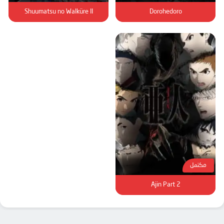
Shuumatsu no Walküre II
Dorohedoro
مكتمل
Ajin Part 2