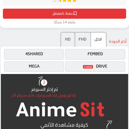
حفظ كمفضل
يتابعه 14 شخصًا
الكل
FHD
HD
أختر الجودة
4SHARED
FEMBED
MEGA
DRIVE