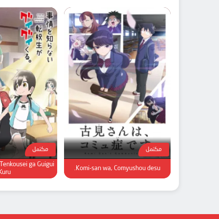
مكتمل
مكتمل
 Tenkousei ga Guigui
Komi-san wa, Comyushou desu.
Kuru.