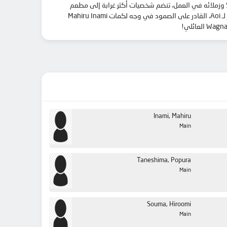
تعود تصرفات Wagnaria المثيرة مع وقوع المزيد من الحوادث السخيفة، وتعميق الصداقات، واكتشاف مشاعر جديدة. بالإضافة إلى Souta Takanashi وزملائه في العمل، تنضم شخصيات أكثر غرابة إلى مطعم
العائلة: Haruna، زوجة Hyougo Otoo المفقودة، والتي لديها عادة الضياع بشكل ميؤوس منه من خلال نظام الصرف الصحي؛ كيريو يامادا، الأخ الأكبر لـ Aoi، القادر على الصمود في وجه لكمات Mahiru Inami
Inami, Mahiru
Main
Taneshima, Popura
Main
Souma, Hiroomi
Main