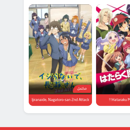
مكتمل
Ijiranaide, Nagatoro-san 2nd Attack
Hataraku M