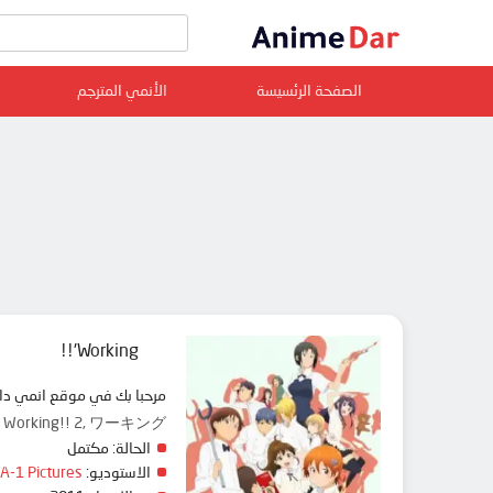
الصفحة الرئسيسة
الأنمي المترجم
Working'!!
مرحبا بك في موقع انمي دار animedar نقدم لك حلقات انمي Working'!! مترجم عربي بجودة عالية على سرفرات متعددة, مشاهدة 
, Working!! 2, ワーキング’！！
الحالة:
مكتمل
الاستوديو:
A-1 Pictures