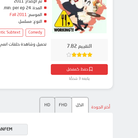
تم الإصدار:
2011
المدة:
24 min. per ep.
الموسم:
Fall 2011
النوع:
مسلسل
tic Subtext
Comedy
تحميل وشاهدة حلقات انمي Working'!! مترجم بعدة جودات على موقع انمي دار - medar
التقييم 7.82
حفظ كمفضل
يتابعه 3 شخصًا
الكل
FHD
HD
أختر الجودة
ANFEM