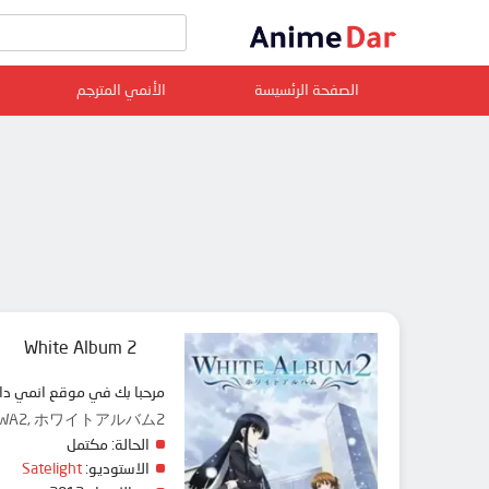
الصفحة الرئسيسة
الأنمي المترجم
White Album 2
مرحبا بك في موقع انمي دار animedar نقدم لك حلقات انمي White Album 2 مترجم عربي بجودة عالية على سرفرات متعددة, مشاهدة
bum2, WA2, ホワイトアルバム2
الحالة:
مكتمل
الاستوديو:
Satelight