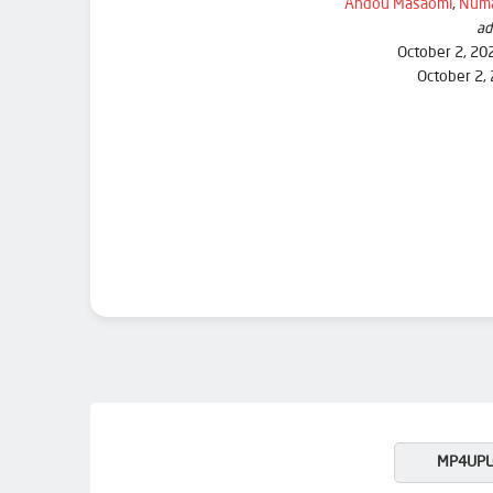
Andou Masaomi
,
Numa
ad
October 2, 20
October 2,
MP4UPL