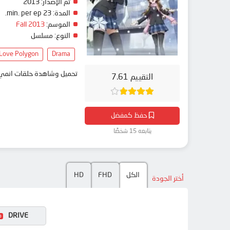
تم الإصدار:
2013
المدة:
23 min. per ep.
الموسم:
Fall 2013
النوع:
مسلسل
Love Polygon
Drama
تحميل وشاهدة حلقات انمي White Album 2 مترجم بعدة جودات على موقع انمي دار - medar
التقييم 7.61
حفظ كمفضل
يتابعه 15 شخصًا
الكل
FHD
HD
أختر الجودة
DRIVE