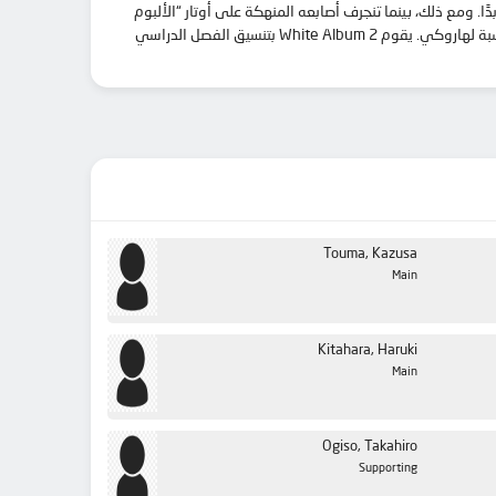
لن يتحقق أبدًا. ومع ذلك، بينما تنجرف أصابعه المنهكة على أوتار “الألبوم
الأبيض”، أول أغنية يعزفها على الإطلاق، يبدأ صوت ملائكي وبيانو غامض في التناغم مع جيتاره الوحيد. إنه أداء بالغ الأهمية يمثل بداية كل شيء بالنسبة لهاروكي. يقوم White Album 2 بتنسيق الفصل الدراسي
Touma, Kazusa
Main
Kitahara, Haruki
Main
Ogiso, Takahiro
Supporting