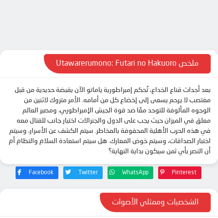
الحلقة 10
الحلقة 11
الحلقة 12
الحلقة 13
ملخص Utawarerumono: Futari no Hakuoro
الحلقة 14
بعد أحداث قناع الخداع، تُحكم إمبراطورية ياماتو الآن بقبضة حديدية من قبل
الحلقة 15
مغتصب لا يرحم يسعى إلى إخضاع كل من أمامه. الأمر متروك لاثنين من
الحلقة 16
الوجوه المألوفة للتوحد معًا ضد قوة الجيش الإمبراطوري، ومصير العالم
معلق في الميزان حيث يجب على الدول والجنرالات اختيار جانب للقتال معه
الحلقة 17
في هذه الحرب الأهلية المحفوفة بالمخاطر. سيتم الكشف عن الأسرار، وسيتم
الحلقة 18
اختبار الصداقات، وسيتم خوض المعارك. هل سيتم استعادة السلام والنظام أم
أن النصر بأي ثمن سيكون بداية النهاية؟
الحلقة 19
الحلقة 20
Facebook
Twitter
WhatsApp
Pinterest
الحلقة 21
الشخصيات وممثلي الأصوات
الحلقة 22