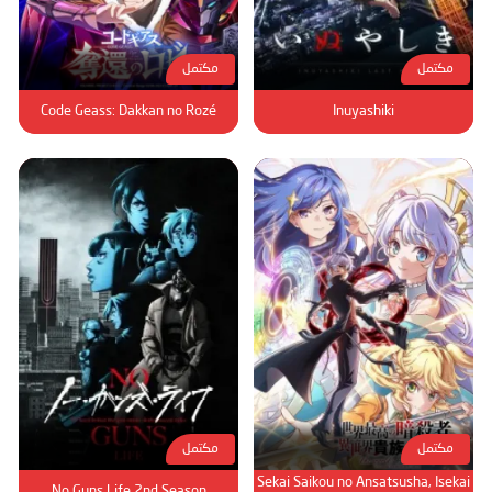
مكتمل
مكتمل
Code Geass: Dakkan no Rozé
Inuyashiki
مكتمل
مكتمل
Sekai Saikou no Ansatsusha, Isekai
No Guns Life 2nd Season