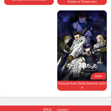
Kizoku ni Tensei suru
مكتمل
Katsute Kami Datta Kemono-tachi
e
DMCA
Contact