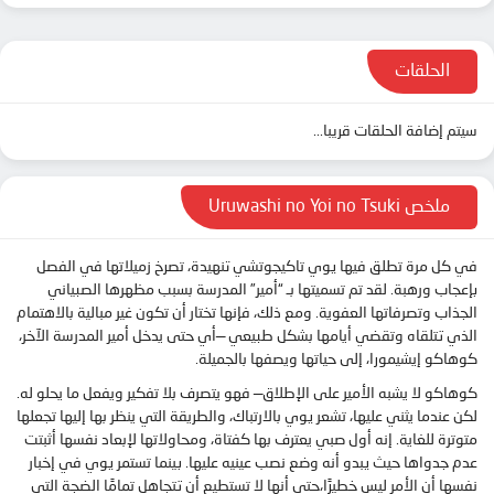
الحلقات
سيتم إضافة الحلقات قريبا...
ملخص Uruwashi no Yoi no Tsuki
في كل مرة تطلق فيها يوي تاكيجوتشي تنهيدة، تصرخ زميلاتها في الفصل
بإعجاب ورهبة. لقد تم تسميتها بـ “أمير” المدرسة بسبب مظهرها الصبياني
الجذاب وتصرفاتها العفوية. ومع ذلك، فإنها تختار أن تكون غير مبالية بالاهتمام
الذي تتلقاه وتقضي أيامها بشكل طبيعي —أي حتى يدخل أمير المدرسة الآخر،
كوهاكو إيشيمورا، إلى حياتها ويصفها بالجميلة.
كوهاكو لا يشبه الأمير على الإطلاق— فهو يتصرف بلا تفكير ويفعل ما يحلو له.
لكن عندما يثني عليها، تشعر يوي بالارتباك، والطريقة التي ينظر بها إليها تجعلها
متوترة للغاية. إنه أول صبي يعترف بها كفتاة، ومحاولاتها لإبعاد نفسها أثبتت
عدم جدواها حيث يبدو أنه وضع نصب عينيه عليها. بينما تستمر يوي في إخبار
نفسها أن الأمر ليس خطيرًا،حتى أنها لا تستطيع أن تتجاهل تمامًا الضجة التي