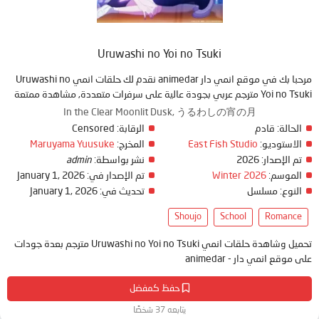
Uruwashi no Yoi no Tsuki
مرحبا بك في موقع انمي دار animedar نقدم لك حلقات انمي Uruwashi no
Yoi no Tsuki مترجم عربي بجودة عالية على سرفرات متعددة, مشاهدة ممتعة
In the Clear Moonlit Dusk, うるわしの宵の月
الحالة:
قادم
الرقابة:
Censored
الاستوديو:
East Fish Studio
المخرج:
Maruyama Yuusuke
تم الإصدار:
2026
نشر بواسطة:
admin
الموسم:
Winter 2026
تم الإصدار في:
January 1, 2026
النوع:
مسلسل
تحديث في:
January 1, 2026
Shoujo
School
Romance
تحميل وشاهدة حلقات انمي Uruwashi no Yoi no Tsuki مترجم بعدة جودات
على موقع انمي دار - animedar
حفظ كمفضل
يتابعه 37 شخصًا