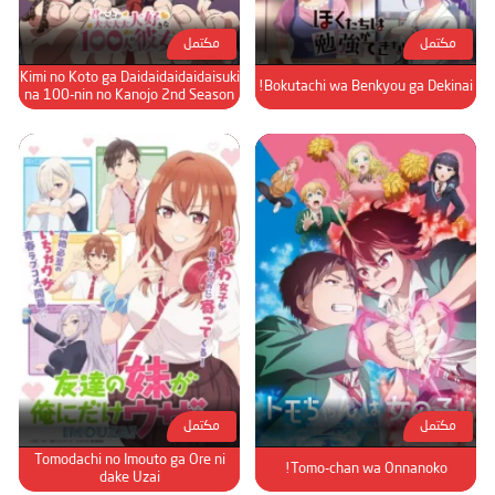
مكتمل
مكتمل
Kimi no Koto ga Daidaidaidaidaisuki
Bokutachi wa Benkyou ga Dekinai!
na 100-nin no Kanojo 2nd Season
مكتمل
مكتمل
Tomodachi no Imouto ga Ore ni
Tomo-chan wa Onnanoko!
dake Uzai