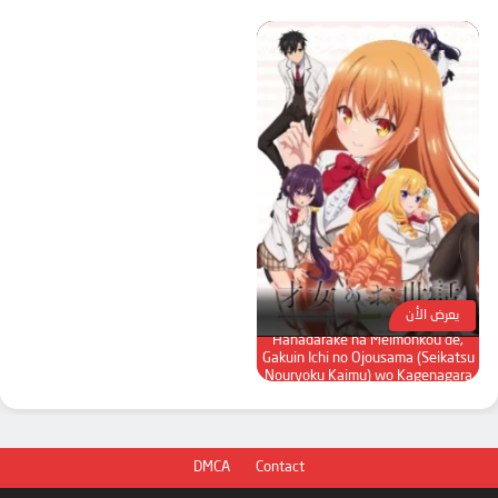
يعرض الأن
Saijo no Osewa: Takane no
Hanadarake na Meimonkou de,
Gakuin Ichi no Ojousama (Seikatsu
Nouryoku Kaimu) wo Kagenagara
Osewa suru Koto ni Narimashita
DMCA
Contact