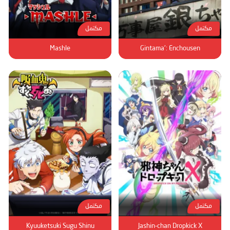
مكتمل
مكتمل
Mashle
Gintama': Enchousen
مكتمل
مكتمل
Kyuuketsuki Sugu Shinu
Jashin-chan Dropkick X