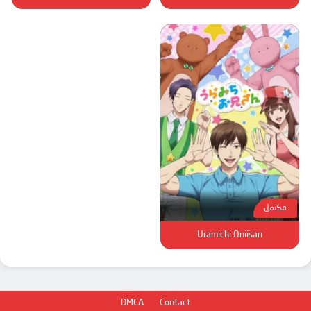
مكتمل
Uramichi Oniisan
DMCA
Contact