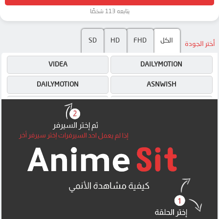
يتابعه 113 شخصًا
SD
HD
FHD
الكل
أختر الجودة
VIDEA
DAILYMOTION
DAILYMOTION
ASNWISH
VIDEA
ASNWISH
DAILYMOTION
ASNWISH
4SHARED
4SHARED
MEGA
MEGA
MEGA
MEGA
UQLOAD
MEGA