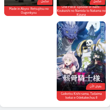
مكتمل
مكتمل
One Piece: Episode of Nami –
Made in Abyss: Retsujitsu no
Koukaishi no Namida to Nakama no
Ougonkyou
Kizuna
يعرض الأن
Gaikotsu Kishi-sama, Tadaima
Isekai e Odekakechuu II