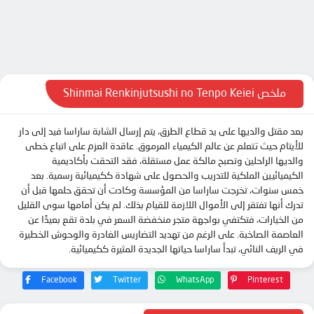
الحلقة 10
الحلقة 11
الحلقة 12
ملخص Shinmai Renkinjutsushi no Tenpo Keiei
بعد مقتل والديها على يد قطاع الطرق، يتم إرسال الشابة ساراسا فيد إلى دار
للأيتام حيث تتعلم عن عالم الكيمياء المرموق. عاقدة العزم على اتباع خطى
والديها الراحلين وتصبح مالكة عمل مستقلة، فقد التحقت بأكاديمية
الكيميائيين الملكية للتدريب والحصول على شهادة ككيميائية رسمية. بعد
خمس سنوات، تخرجت ساراسا من المؤسسة وكادت أن تحقق حلمها قبل أن
تدرك أنها تفتقر إلى الأموال اللازمة للقيام بذلك. لم يكن أمامها سوى القليل
من الخيارات، فتكتفي بواجهة متجر منخفضة السعر في بلدة تقع بعيدًا عن
العاصمة الصاخبة. على الرغم من تهديد التضاريس الغادرة والوحوش الخطيرة
في الريف النائي، تبدأ ساراسا حياتها الجديدة المثيرة ككيميائية.
Facebook
Twitter
WhatsApp
Pinterest