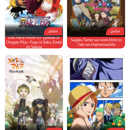
مكتمل
مكتمل
One Piece Movie 09: Episode of
Saijaku Tamer wa Gomi Hiroi no
Chopper Plus – Fuyu ni Saku, Kiseki
Tabi wo Hajimemashita.
no Sakura