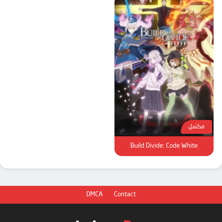
مكتمل
Build Divide: Code White
DMCA
Contact