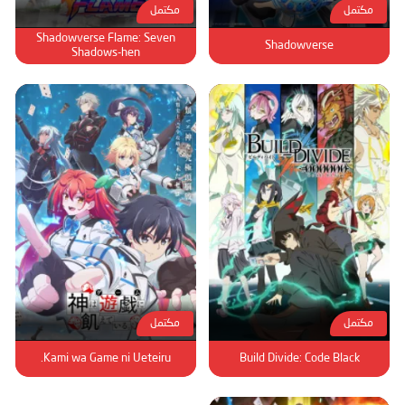
مكتمل
مكتمل
Shadowverse Flame: Seven
Shadowverse
Shadows-hen
مكتمل
مكتمل
Kami wa Game ni Ueteiru.
Build Divide: Code Black