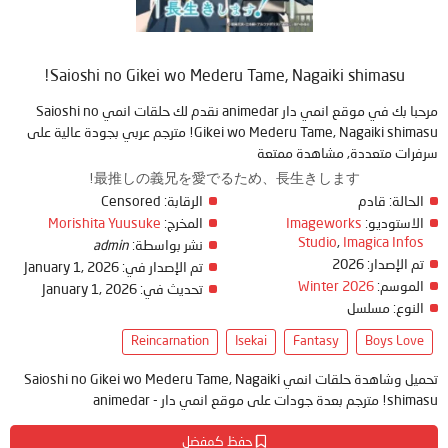
Saioshi no Gikei wo Mederu Tame, Nagaiki shimasu!
مرحبا بك في موقع انمي دار animedar نقدم لك حلقات انمي Saioshi no
Gikei wo Mederu Tame, Nagaiki shimasu! مترجم عربي بجودة عالية على
سرفرات متعددة, مشاهدة ممتعة
最推しの義兄を愛でるため、長生きします!
الحالة:
قادم
الرقابة:
Censored
الاستوديو:
Imageworks
المخرج:
Morishita Yuusuke
Studio
,
Imagica Infos
نشر بواسطة:
admin
تم الإصدار:
2026
تم الإصدار في:
January 1, 2026
الموسم:
Winter 2026
تحديث في:
January 1, 2026
النوع:
مسلسل
Reincarnation
Isekai
Fantasy
Boys Love
تحميل وشاهدة حلقات انمي Saioshi no Gikei wo Mederu Tame, Nagaiki
shimasu! مترجم بعدة جودات على موقع انمي دار - animedar
حفظ كمفضل