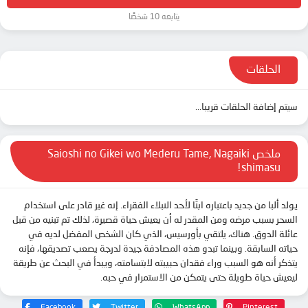
يتابعه 10 شخصًا
الحلقات
سيتم إضافة الحلقات قريبا...
ملخص Saioshi no Gikei wo Mederu Tame, Nagaiki
shimasu!
يولد ألبا من جديد باعتباره ابنًا لأحد النبلاء الفقراء. إنه غير قادر على استخدام
السحر بسبب مرضه ومن المقدر له أن يعيش حياة قصيرة، لذلك تم تبنيه من قبل
عائلة الدوق. هناك، يلتقي بأورسيس، الذي كان الشخص المفضل لديه في
حياته السابقة. وبينما تبدو هذه المصادفة جيدة لدرجة يصعب تصديقها، فإنه
يتذكر أنه هو السبب وراء فقدان حبيبته لابتسامته، ويبدأ في البحث عن طريقة
ليعيش حياة طويلة حتى يتمكن من الاستمرار في حبه.
Facebook
Twitter
WhatsApp
Pinterest