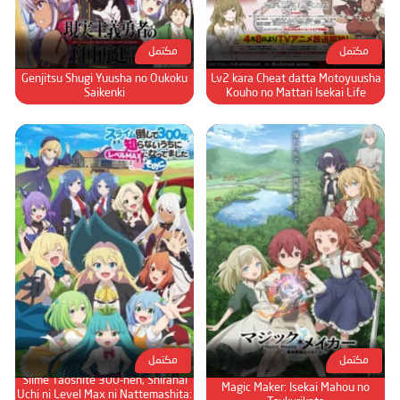
مكتمل
مكتمل
Genjitsu Shugi Yuusha no Oukoku
Lv2 kara Cheat datta Motoyuusha
Saikenki
Kouho no Mattari Isekai Life
مكتمل
مكتمل
Slime Taoshite 300-nen, Shiranai
Magic Maker: Isekai Mahou no
Uchi ni Level Max ni Nattemashita: