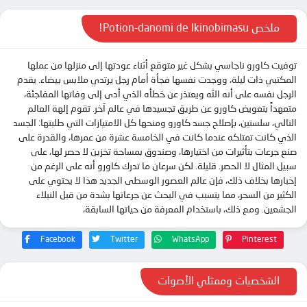
ملخص Potion-danomi de Ikinobimasu!
توفيت كاورو ناجاسي بشكل غير متوقع أثناء عودتها إلى منزلها من عملها
المكتبي ذات ليلة، ووجدت نفسها فجأة أمام رجل يرتدي ملابس بيضاء. يقدم
الرجل نفسه على أنه الله ويعتذر عن خطأه الذي أدى إلى وفاتها المفاجئة،
متعهداً بتعويض كاورو عن طريق تجسيدها في عالم آخر. تقوم إلهة العالم
التالي، سلستين، بإصلاح جسد كاورو ومنحها كل الامتيازات التي طلبتها: الجسد
الذي كانت تمتلكه عندما كانت في الخامسة عشرة من عمرها، والقدرة على
صنع جرعات بتأثيرات من اختيارها، وصندوق بمساحة تخزين لا حصر لها، على
سبيل المثال لا الحصر. قليلة. لكن سرعان ما تدرك كاورو أنه على الرغم من
إخبارها بخلاف ذلك، فإن عالم العصور الوسطى الجديد هذا لا يحتوي على
الكثير من السحر، مما يتسبب في البحث عن جرعاتها بشدة من قبل النبلاء
الجشعين. ومع ذلك، باستخدام المعرفة من حياتها السابقة،
Facebook
Twitter
WhatsApp
Pinterest
الشخصيات وممثلي الأصوات