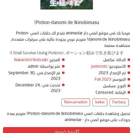
Potion-danomi de Ikinobimasu!
مرحبا بك في موقع انمي دار animedar نقدم لك حلقات انمي Potion-
danomi de Ikinobimasu! مترجم عربي بجودة عالية على سرفرات متعددة,
مشاهدة ممتعة
I Shall Survive Using Potions!, ポーション頼みで生き延びます!
الحالة:
مكتمل
المخرج:
Nakanishi Nobuaki
الاستوديو:
Jumondo
نشر بواسطة:
admin
تم الإصدار:
2023
تم الإصدار في:
September 30,
2023
الموسم:
Fall 2023
تحديث في:
December 24,
النوع:
مسلسل
2023
الرقابة:
Censored
Reincarnation
Isekai
Fantasy
تحميل وشاهدة حلقات انمي Potion-danomi de Ikinobimasu! مترجم بعدة
جودات على موقع انمي دار - animedar
حفظ كمفضل