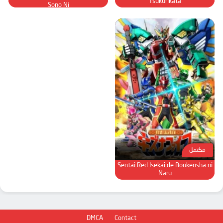
Tsukurikata
Sono Ni
مكتمل
Sentai Red Isekai de Boukensha ni
Naru
DMCA
Contact